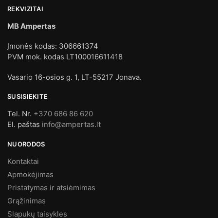
REKVIZITAI
MB Ampertas
Įmonės kodas: 306661374
PVM mok. kodas LT100016611418
Vasario 16-osios g. 1, LT-55217 Jonava.
SUSISIEKITE
Tel. Nr.
+370 686 86 620
El. paštas
info@ampertas.lt
NUORODOS
Kontaktai
Apmokėjimas
Pristatymas ir atsiėmimas
Grąžinimas
Slapukų taisykles