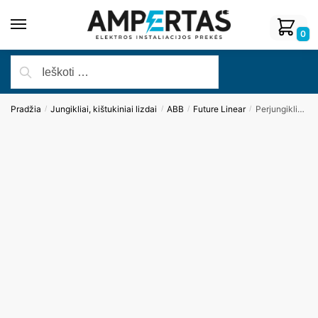
0
Pradžia
Jungikliai, kištukiniai lizdai
ABB
Future Linear
Perjungiklio mechanizmas 2 klavišų ABB Future Linear
/
/
/
/