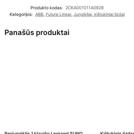
Produkto kodas:
2CKA001011A0928
Kategorijos:
ABB
,
Future Linear
,
Jungikliai, kištukiniai lizdai
Panašūs produktai
Perjungiklis 1 klavišo Legrand SUNO,
Kištukinis lizda