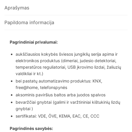
Aprašymas
Papildoma informacija
Pagrindiniai privalumai:
aukščiausios kokybės šviesos jungiklių serija apima ir
elektronikos produktus (dimeriai, judesio detektoriai,
temperatūros reguliatoriai, USB įkrovimo lizdai, žaliuzių
valdikliai ir kt.)
bei pastatų automatizavimo produktus: KNX,
free@home, telefonspynės
aksominis paviršius baltos arba juodos spalvos
bevaržčiai gnybtai (galimi ir varžtininiai kištukinių lizdų
gnybtai )
sertifikatai: VDE, ÖVE, KEMA, EAC, CE, CCC
Pagrindinės savybės: