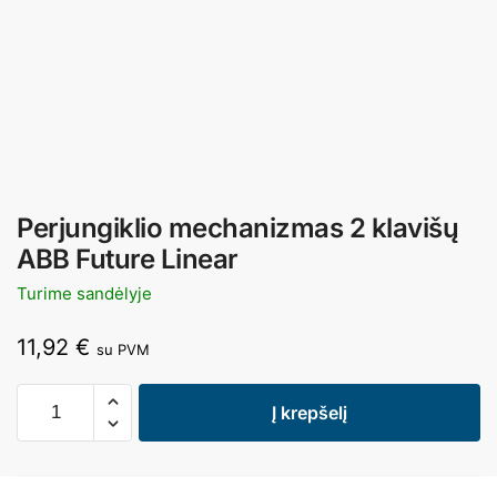
Perjungiklio mechanizmas 2 klavišų
ABB Future Linear
Turime sandėlyje
11,92
€
su PVM
Į krepšelį