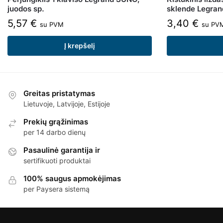
juodos sp.
sklende Legran
5,57
€
3,40
€
su PVM
su PV
Į krepšelį
Greitas pristatymas
Lietuvoje, Latvijoje, Estijoje
Prekių grąžinimas
per 14 darbo dienų
Pasaulinė garantija ir
sertifikuoti produktai
100% saugus apmokėjimas
per Paysera sistemą