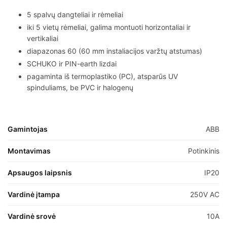
5 spalvų dangteliai ir rėmeliai
iki 5 vietų rėmeliai, galima montuoti horizontaliai ir
vertikaliai
diapazonas 60 (60 mm instaliacijos varžtų atstumas)
SCHUKO ir PIN-earth lizdai
pagaminta iš termoplastiko (PC), atsparūs UV
spinduliams, be PVC ir halogenų
Gamintojas
ABB
Montavimas
Potinkinis
Apsaugos laipsnis
IP20
Vardinė įtampa
250V AC
Vardinė srovė
10A