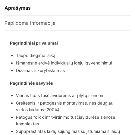
Aprašymas
Papildoma informacija
Pagrindiniai privalumai
Taupo diegimo laiką:
Išmanesnė erdvė individualių idėjų įgyvendinimui
Dizainas ir kūrybiškumas
Pagrindinės savybės
Vienas tipas tuščiavidurėms ar plytų sienoms
Greitesnis ir patogesnis montavimas, nes daugiau
vietos laidams (200%)
Patogus “click in” tvirtinimo tuščiavidurėse sienose
komplektas
Supaprastintas laidų sujungimas su įstumiamais laidų