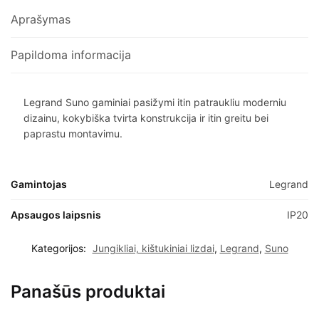
Aprašymas
Papildoma informacija
Legrand Suno gaminiai pasižymi itin patraukliu moderniu
dizainu, kokybiška tvirta konstrukcija ir itin greitu bei
paprastu montavimu.
Gamintojas
Legrand
Apsaugos laipsnis
IP20
Kategorijos:
Jungikliai, kištukiniai lizdai
,
Legrand
,
Suno
Panašūs produktai