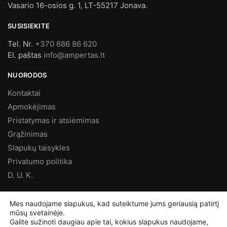
Vasario 16-osios g. 1, LT-55217 Jonava.
SUSISIEKITE
Tel. Nr.
+370 686 86 620
El. paštas
info@ampertas.lt
NUORODOS
Kontaktai
Apmokėjimas
Pristatymas ir atsiėmimas
Grąžinimas
Slapukų taisykles
Privatumo politika
D. U. K.
MES FACEBOOK’E
Mes naudojame slapukus, kad suteiktume jums geriausią patirtį
mūsų svetainėje.
Galite sužinoti daugiau apie tai, kokius slapukus naudojame,