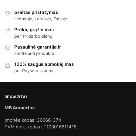
Greitas pristatymas
Lietuvoje, Latvijoje, Estijoje
Prekių grąžinimas
per 14 darbo dienų
Pasaulinė garantija ir
sertifikuoti produktai
100% saugus apmokėjimas
per Paysera sistemą
REKVIZITAI
MB Ampertas
Įmonės kodas: 306661374
PVM mok. kodas LT100016611418