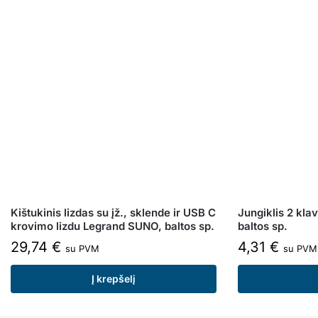
Kištukinis lizdas su įž., sklende ir USB C
Jungiklis 2 kl
krovimo lizdu Legrand SUNO, baltos sp.
baltos sp.
29,74
€
4,31
€
su PVM
su PVM
Į krepšelį