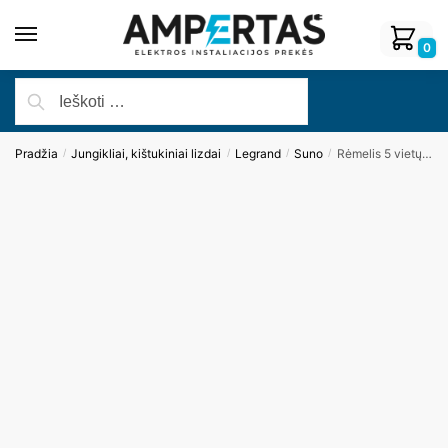
0
Pradžia
Jungikliai, kištukiniai lizdai
Legrand
Suno
Rėmelis 5 vietų Legrand SUNO, baltos sp.
/
/
/
/