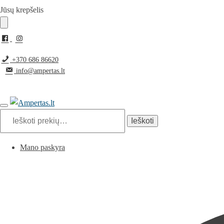
Pereiti
Pereiti
Jūsų krepšelis
prie
prie
navigacijos
turinio
+370 686 86620
info@ampertas.lt
Ieškoti:
Ieškoti
Mano paskyra