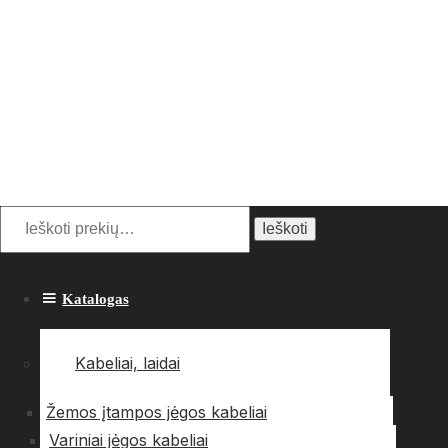
Ieškoti:
Ieškoti
Katalogas
Kabeliai, laidai
Žemos įtampos jėgos kabeliai
Variniai jėgos kabeliai