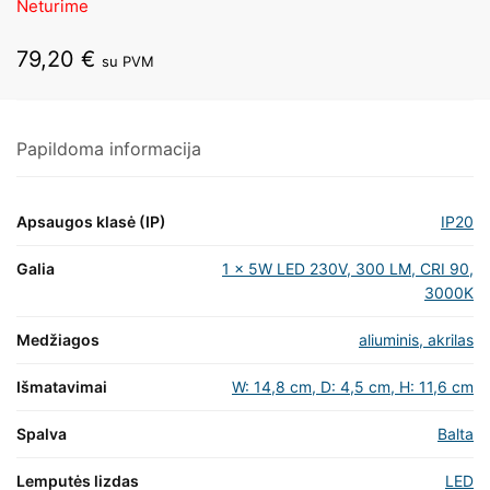
Neturime
79,20
€
su PVM
Papildoma informacija
Apsaugos klasė (IP)
IP20
Galia
1 x 5W LED 230V, 300 LM, CRI 90,
3000K
Medžiagos
aliuminis, akrilas
Išmatavimai
W: 14,8 cm, D: 4,5 cm, H: 11,6 cm
Spalva
Balta
Lemputės lizdas
LED