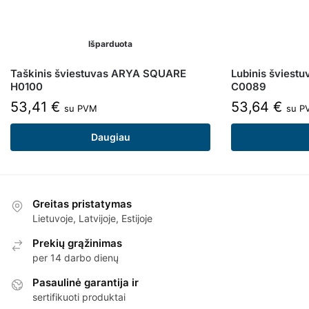
Išparduota
Taškinis šviestuvas ARYA SQUARE
Lubinis šviest
H0100
C0089
53,41
€
53,64
€
su PVM
su P
Daugiau
Greitas pristatymas
Lietuvoje, Latvijoje, Estijoje
Prekių grąžinimas
per 14 darbo dienų
Pasaulinė garantija ir
sertifikuoti produktai