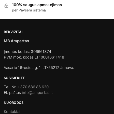
100% saugus apmokėjimas
per Paysera sistemą
REKVIZITAI
MB Ampertas
Įmonės kodas: 306661374
PVM mok. kodas LT100016611418
Vasario 16-osios g. 1, LT-55217 Jonava.
SUSISIEKITE
Tel. Nr.
+370 686 86 620
El. paštas
info@ampertas.lt
NUORODOS
Kontaktai