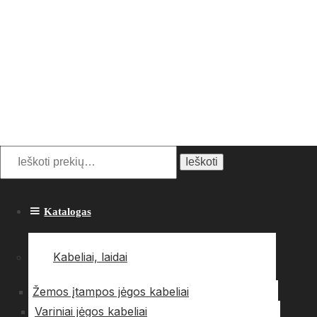
Ieškoti:
Ieškoti
Katalogas
Kabeliai, laidai
Žemos įtampos jėgos kabeliai
Variniai jėgos kabeliai