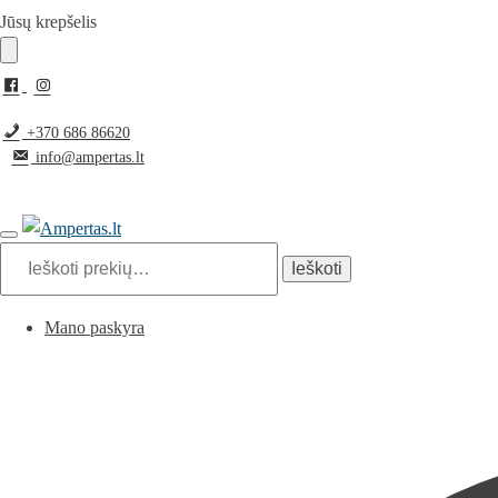
Pereiti
Pereiti
Jūsų krepšelis
prie
prie
navigacijos
turinio
+370 686 86620
info@ampertas.lt
Ieškoti:
Ieškoti
Mano paskyra