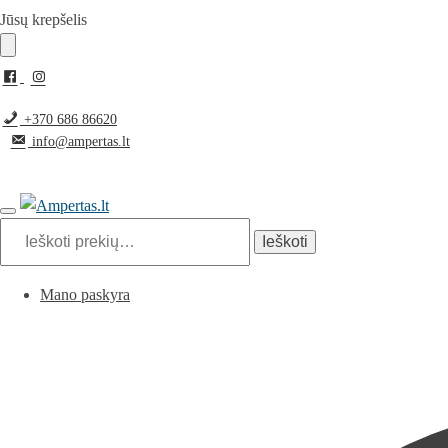
Pereiti
Pereiti
Jūsų krepšelis
prie
prie
navigacijos
turinio
+370 686 86620
info@ampertas.lt
Ieškoti:
Ieškoti
Mano paskyra