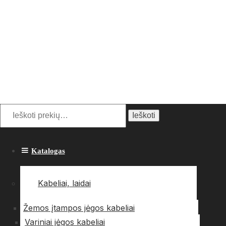
Ieškoti:
Ieškoti
Katalogas
Kabeliai, laidai
Žemos įtampos jėgos kabeliai
Variniai jėgos kabeliai