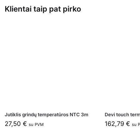
Klientai taip pat pirko
Jutiklis grindų temperatūros NTC 3m
Devi touch term
27,50
€
162,79
€
su PVM
su 