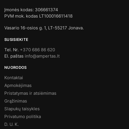
Įmonės kodas: 306661374
PVM mok. kodas LT100016611418
Vasario 16-osios g. 1, LT-55217 Jonava.
SUSISIEKITE
Tel. Nr.
+370 686 86 620
El. paštas
info@ampertas.lt
NUORODOS
Kontaktai
Apmokėjimas
Pristatymas ir atsiėmimas
Grąžinimas
Slapukų taisykles
Privatumo politika
D. U. K.