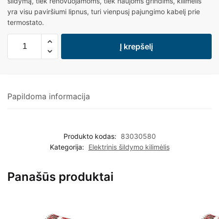
šildymą, tiek renovuojamoms, tiek naujoms grindims, kilimėlis
yra visu paviršiumi lipnus, turi vienpusį pajungimo kabelį prie
termostato.
Į krepšelį
Papildoma informacija
Produkto kodas:
83030580
Kategorija:
Elektrinis šildymo kilimėlis
Panašūs produktai