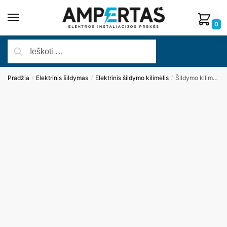
0
Pradžia
Elektrinis šildymas
Elektrinis šildymo kilimėlis
Šildymo kilimėlis DEVI, DEVIcomfort™ 150T (DTIR) 0.5 m x 14 m, (7 m²), 1050 W
/
/
/