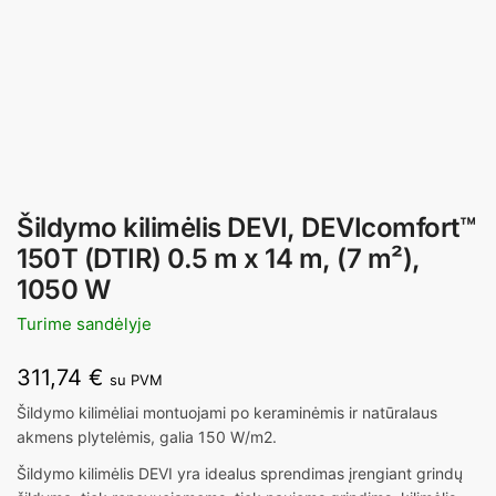
Šildymo kilimėlis DEVI, DEVIcomfort™
150T (DTIR) 0.5 m x 14 m, (7 m²),
1050 W
Turime sandėlyje
311,74
€
su PVM
Šildymo kilimėliai montuojami po keraminėmis ir natūralaus
akmens plytelėmis, galia 150 W/m2.
Šildymo kilimėlis DEVI yra idealus sprendimas įrengiant grindų