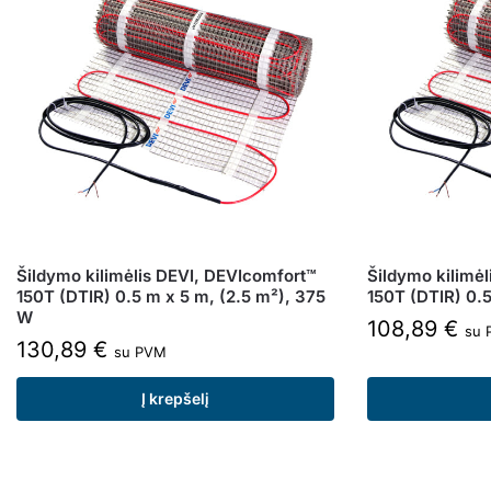
Šildymo kilimėlis DEVI, DEVIcomfort™
Šildymo kilimė
150T (DTIR) 0.5 m x 5 m, (2.5 m²), 375
150T (DTIR) 0.
W
108,89
€
su 
130,89
€
su PVM
Į krepšelį