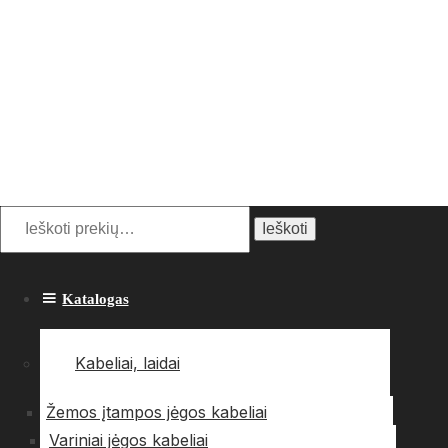
Ieškoti:
Ieškoti
Katalogas
Kabeliai, laidai
Žemos įtampos jėgos kabeliai
Variniai jėgos kabeliai