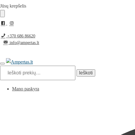
Pereiti
Pereiti
Jūsų krepšelis
prie
prie
navigacijos
turinio
+370 686 86620
info@ampertas.lt
Ieškoti:
Ieškoti
Mano paskyra