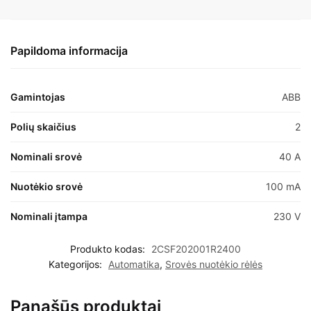
Papildoma informacija
Gamintojas
ABB
Polių skaičius
2
Nominali srovė
40 A
Nuotėkio srovė
100 mA
Nominali įtampa
230 V
Produkto kodas:
2CSF202001R2400
Kategorijos:
Automatika
,
Srovės nuotėkio rėlės
Panašūs produktai