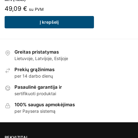
49,09
€
su PVM
Į krepšelį
Greitas pristatymas
Lietuvoje, Latvijoje, Estijoje
Prekių grąžinimas
per 14 darbo dienų
Pasaulinė garantija ir
sertifikuoti produktai
100% saugus apmokėjimas
per Paysera sistemą
REKVIZITAI