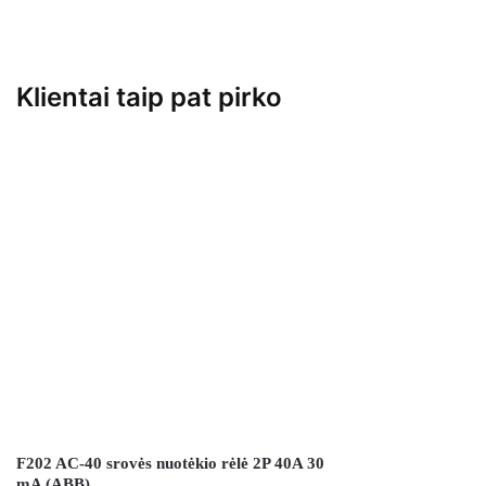
Klientai taip pat pirko
F202 AC-40 srovės nuotėkio rėlė 2P 40A 30
mA (ABB)