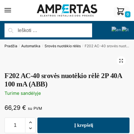
0
Pradžia
Automatika
Srovės nuotėkio rėlės
F202 AC-40 srovės nuotėkio rėlė 2P 40A 100 mA (ABB)
/
/
/
🔍
F202 AC-40 srovės nuotėkio rėlė 2P 40A
100 mA (ABB)
Turime sandėlyje
66,29
€
su PVM
Į krepšelį