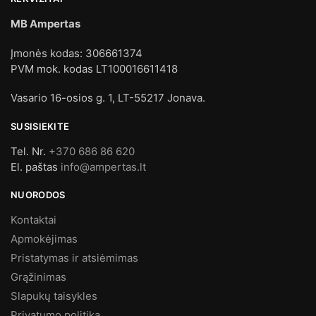
MB Ampertas
Įmonės kodas: 306661374
PVM mok. kodas LT100016611418
Vasario 16-osios g. 1, LT-55217 Jonava.
SUSISIEKITE
Tel. Nr.
+370 686 86 620
El. paštas
info@ampertas.lt
NUORODOS
Kontaktai
Apmokėjimas
Pristatymas ir atsiėmimas
Grąžinimas
Slapukų taisykles
Privatumo politika