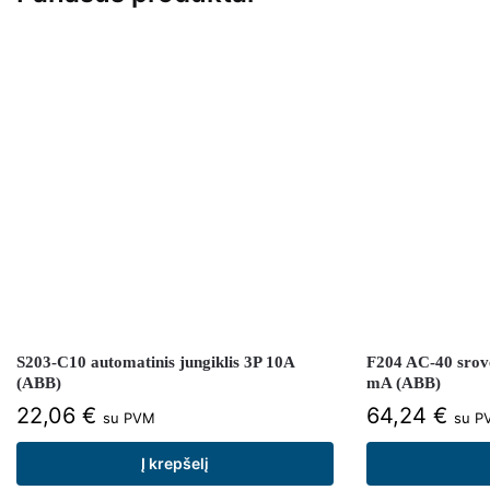
S203-C10 automatinis jungiklis 3P 10A
F204 AC-40 srovė
(ABB)
mA (ABB)
22,06
€
64,24
€
su PVM
su P
Į krepšelį