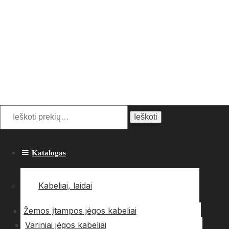
Ieškoti:
Ieškoti
Katalogas
Kabeliai, laidai
Žemos įtampos jėgos kabeliai
Variniai jėgos kabeliai