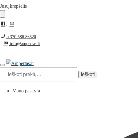
Pereiti
Pereiti
Jūsų krepšelis
prie
prie
navigacijos
turinio
+370 686 86620
info@ampertas.lt
Ieškoti:
Ieškoti
Mano paskyra