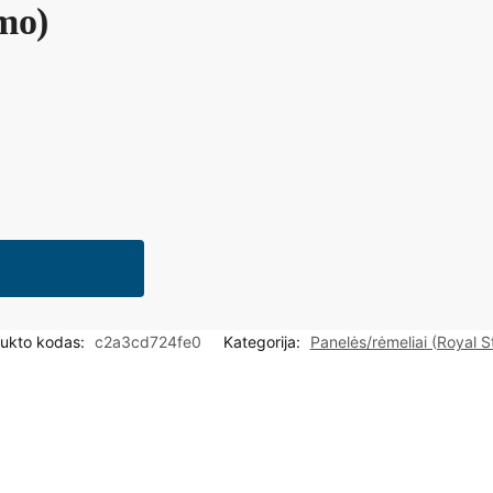
mo)
ukto kodas:
c2a3cd724fe0
Kategorija:
Panelės/rėmeliai (Royal S