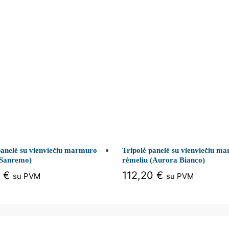
panelė su vienviečiu marmuro
Tripolė panelė su vienviečiu m
(Sanremo)
rėmeliu (Aurora Bianco)
0
€
112,20
€
su PVM
su PVM