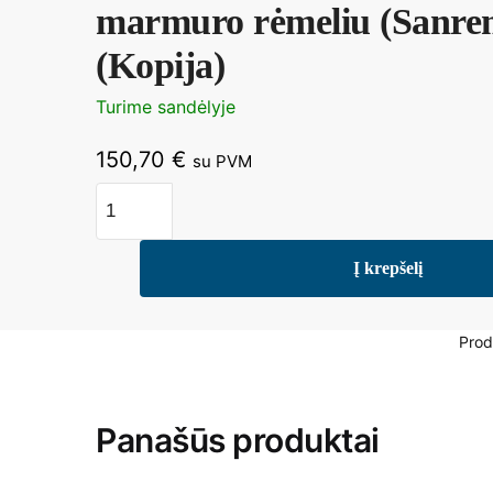
marmuro rėmeliu (Sanre
(Kopija)
Turime sandėlyje
150,70
€
su PVM
produkto
kiekis:
Tripolė
Į krepšelį
panelė
su
dviviečiu
Prod
marmuro
rėmeliu
(Sanremo)
Panašūs produktai
(Kopija)