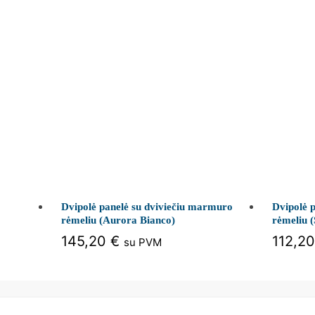
Dvipolė panelė su dviviečiu marmuro
Dvipolė 
rėmeliu (Aurora Bianco)
rėmeliu 
145,20
€
112,2
su PVM