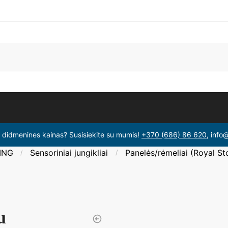
i didmenines kainas? Susisiekite su mumis!
+370 (686) 86 620
, info
ING
Sensoriniai jungikliai
Panelės/rėmeliai (Royal St
/
/
u