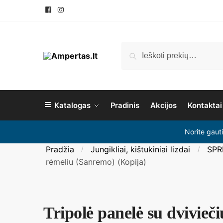
Pereiti
Pereiti
prie
prie
navigacijos
turinio
Ieškoti:
Ieškoti
Katalogas
Pradinis
Akcijos
Kontaktai
Norite gaut
Pradžia
Jungikliai, kištukiniai lizdai
SPR
/
/
rėmeliu (Sanremo) (Kopija)
Tripolė panelė su dvivieči