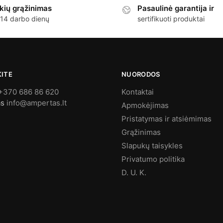
kių grąžinimas
Pasaulinė garantija ir
 14 darbo dienų
sertifikuoti produktai
KITE
NUORODOS
+370 686 86 620
Kontaktai
as
info@ampertas.lt
Apmokėjimas
Pristatymas ir atsiėmimas
Grąžinimas
Slapukų taisykles
Privatumo politika
D. U. K.