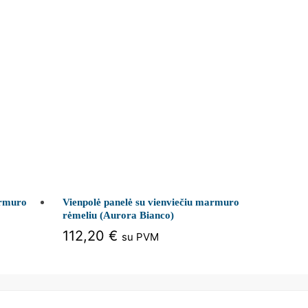
armuro
Vienpolė panelė su vienviečiu marmuro
rėmeliu (Aurora Bianco)
112,20
€
su PVM