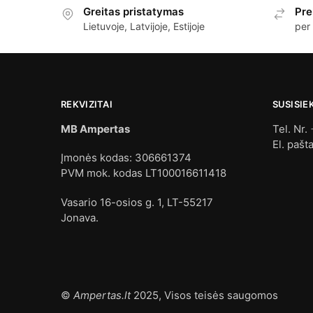
Greitas pristatymas
Pre
Lietuvoje, Latvijoje, Estijoje
per
REKVIZITAI
SUSISIE
MB Ampertas
Tel. Nr.
El. pašt
Įmonės kodas: 306661374
PVM mok. kodas LT100016611418
Vasario 16-osios g. 1, LT-55217
Jonava.
©
Ampertas.lt
2025, Visos teisės saugomos