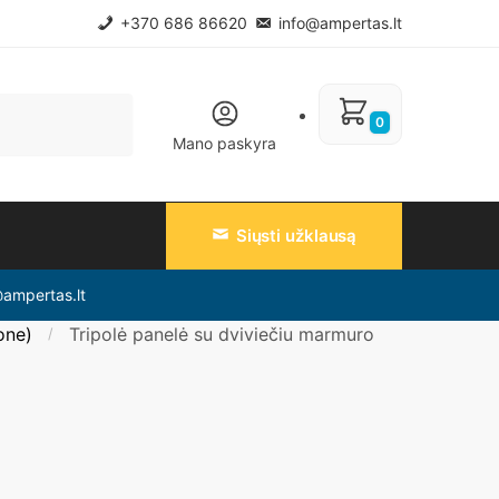
+370 686 86620
info@ampertas.lt
0
Mano paskyra
Siųsti užklausą
@ampertas.lt
one)
Tripolė panelė su dviviečiu marmuro
/