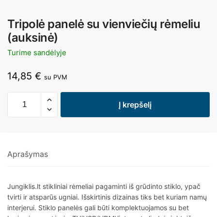
Tripolė panelė su vienviečių rėmeliu
(auksinė)
Turime sandėlyje
14,85
€
su PVM
Į krepšelį
Aprašymas
Jungiklis.lt stikliniai rėmeliai pagaminti iš grūdinto stiklo, ypač
tvirti ir atsparūs ugniai. Išskirtinis dizainas tiks bet kuriam namų
interjerui. Stiklo panelės gali būti komplektuojamos su bet