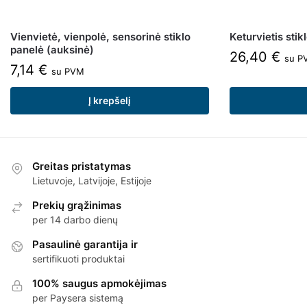
Vienvietė, vienpolė, sensorinė stiklo
Keturvietis stik
panelė (auksinė)
26,40
€
su P
7,14
€
su PVM
Į krepšelį
Greitas pristatymas
Lietuvoje, Latvijoje, Estijoje
Prekių grąžinimas
per 14 darbo dienų
Pasaulinė garantija ir
sertifikuoti produktai
100% saugus apmokėjimas
per Paysera sistemą