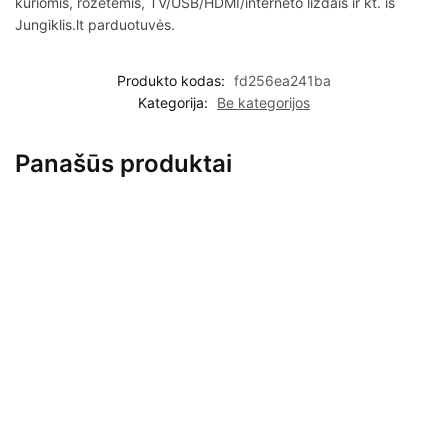
kuriomis, rozetėmis, TV/USB/HDMI/interneto lizdais ir kt. iš
Jungiklis.lt parduotuvės.
Produkto kodas:
fd256ea241ba
Kategorija:
Be kategorijos
Panašūs produktai