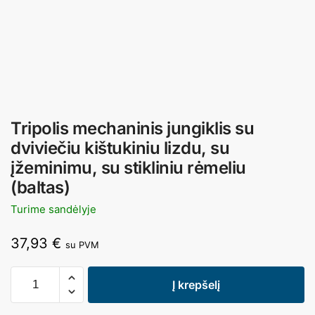
Tripolis mechaninis jungiklis su
dviviečiu kištukiniu lizdu, su
įžeminimu, su stikliniu rėmeliu
(baltas)
Turime sandėlyje
37,93
€
su PVM
Į krepšelį