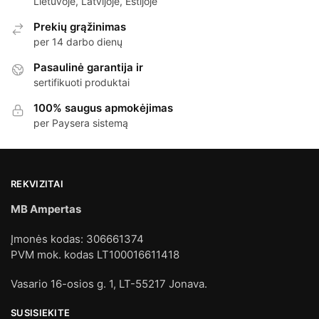
Lietuvoje, Latvijoje, Estijoje
Prekių grąžinimas
per 14 darbo dienų
Pasaulinė garantija ir
sertifikuoti produktai
100% saugus apmokėjimas
per Paysera sistemą
REKVIZITAI
MB Ampertas
Įmonės kodas: 306661374
PVM mok. kodas LT100016611418
Vasario 16-osios g. 1, LT-55217 Jonava.
SUSISIEKITE