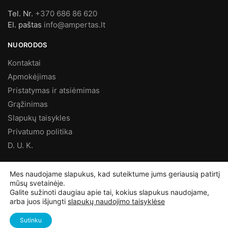
Tel. Nr.
+370 686 86 620
El. paštas
info@ampertas.lt
NUORODOS
Kontaktai
Apmokėjimas
Pristatymas ir atsiėmimas
Grąžinimas
Slapukų taisykles
Privatumo politika
D. U. K.
MES FACEBOOK’E
Mes naudojame slapukus, kad suteiktume jums geriausią patirtį
mūsų svetainėje.
Galite sužinoti daugiau apie tai, kokius slapukus naudojame,
arba juos išjungti
slapukų naudojimo taisyklėse
©
Ampertas.lt
2025, Visos teisės saugomos
Sutinku