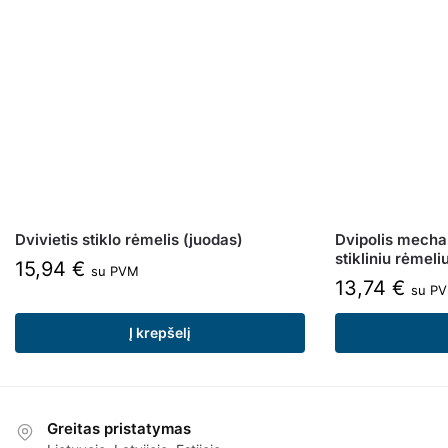
Dvivietis stiklo rėmelis (juodas)
Dvipolis mechan
stikliniu rėmeli
15,94
€
su PVM
13,74
€
su P
Į krepšelį
Greitas pristatymas