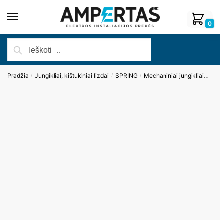
0
Pradžia
Jungikliai, kištukiniai lizdai
SPRING
Mechaniniai jungikliai
Tri
/
/
/