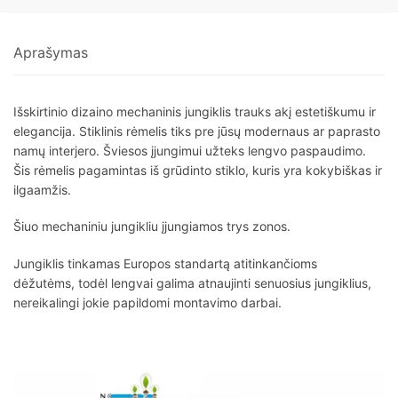
Aprašymas
Išskirtinio dizaino mechaninis jungiklis trauks akį estetiškumu ir
elegancija. Stiklinis rėmelis tiks pre jūsų modernaus ar paprasto
namų interjero. Šviesos įjungimui užteks lengvo paspaudimo.
Šis rėmelis pagamintas iš grūdinto stiklo, kuris yra kokybiškas ir
ilgaamžis.
Šiuo mechaniniu jungikliu įjungiamos trys zonos.
Jungiklis tinkamas Europos standartą atitinkančioms
dėžutėms, todėl lengvai galima atnaujinti senuosius jungiklius,
nereikalingi jokie papildomi montavimo darbai.