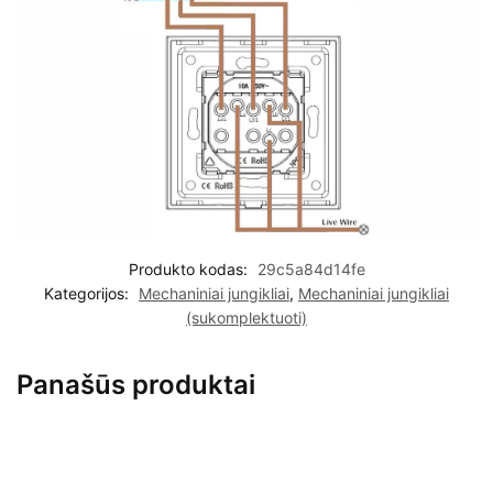
Produkto kodas:
29c5a84d14fe
Kategorijos:
Mechaniniai jungikliai
,
Mechaniniai jungikliai
(sukomplektuoti)
Panašūs produktai