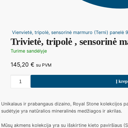
Vienvietė, tripolė, sensorinė marmuro (Terni) panelė
Trivietė, tripolė , sensorin
Turime sandėlyje
145,20
€
su PVM
produkto
Į krep
kiekis:
Trivietė,
tripolė
Unikalaus ir prabangaus dizaino, Royal Stone kolekcijos p
,
sudėtyje yra natūralios mineralinės medžiagos ir akrilas.
sensorinė
marmuro
Mūsų akmens kolekcija yra su išskirtine kieto paviršiaus (So
(Sanremo)