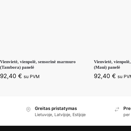
Vienvietė, vienpolė, sensorinė marmuro
Vienvietė, vienpol
(Tambora) panelė
(Maui) panelė
92,40
€
92,40
€
su PVM
su PV
Greitas pristatymas
Pre
Lietuvoje, Latvijoje, Estijoje
per