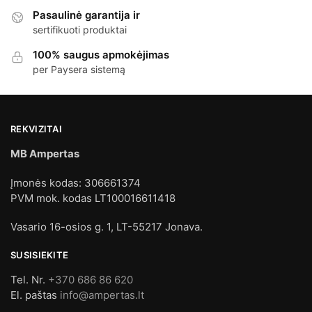
Pasaulinė garantija ir
sertifikuoti produktai
100% saugus apmokėjimas
per Paysera sistemą
REKVIZITAI
MB Ampertas
Įmonės kodas: 306661374
PVM mok. kodas LT100016611418
Vasario 16-osios g. 1, LT-55217 Jonava.
SUSISIEKITE
Tel. Nr.
+370 686 86 620
El. paštas
info@ampertas.lt