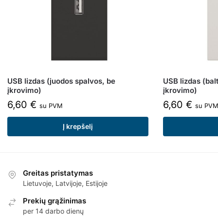
USB lizdas (juodos spalvos, be
USB lizdas (bal
įkrovimo)
įkrovimo)
6,60
€
6,60
€
su PVM
su PV
Į krepšelį
Greitas pristatymas
Lietuvoje, Latvijoje, Estijoje
Prekių grąžinimas
per 14 darbo dienų