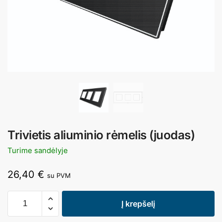
Trivietis aliuminio rėmelis (juodas)
Turime sandėlyje
26,40
€
su PVM
Į krepšelį