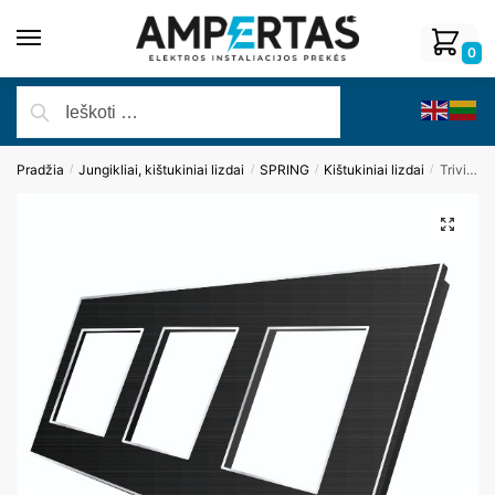
0
Pradžia
Jungikliai, kištukiniai lizdai
SPRING
Kištukiniai lizdai
Trivietis aliuminio rėmelis (juodas)
/
/
/
/