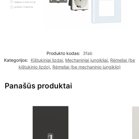
Produkto kodas:
3fab
Kategorijos:
Kištukiniai lizdai
,
Mechaniniai jungikliai
,
Rėmeliai (be
kištukinio lizdo)
,
Rėmeliai (be mechaninio jungiklio)
Panašūs produktai