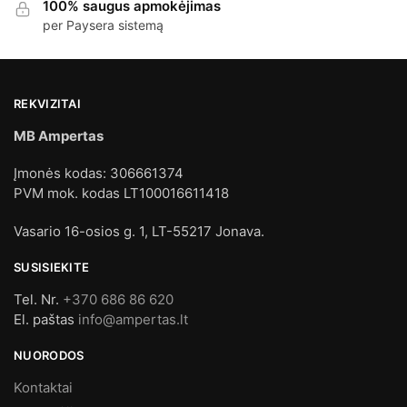
100% saugus apmokėjimas
per Paysera sistemą
REKVIZITAI
MB Ampertas
Įmonės kodas: 306661374
PVM mok. kodas LT100016611418
Vasario 16-osios g. 1, LT-55217 Jonava.
SUSISIEKITE
Tel. Nr.
+370 686 86 620
El. paštas
info@ampertas.lt
NUORODOS
Kontaktai