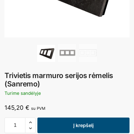
Trivietis marmuro serijos rėmelis
(Sanremo)
Turime sandėlyje
145,20
€
su PVM
Į krepšelį