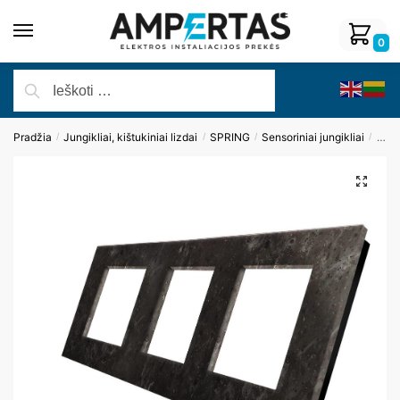
0
Pradžia
Jungikliai, kištukiniai lizdai
SPRING
Sensoriniai jungikliai
Pane
/
/
/
/