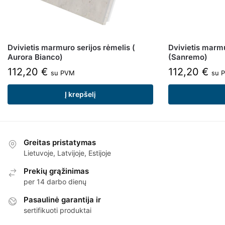
Dvivietis marmuro serijos rėmelis (
Dvivietis marmu
Aurora Bianco)
(Sanremo)
112,20
€
112,20
€
su PVM
su 
Į krepšelį
Greitas pristatymas
Lietuvoje, Latvijoje, Estijoje
Prekių grąžinimas
per 14 darbo dienų
Pasaulinė garantija ir
sertifikuoti produktai