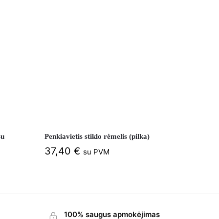
su
Penkiavietis stiklo rėmelis (pilka)
37,40
€
su PVM
100% saugus apmokėjimas