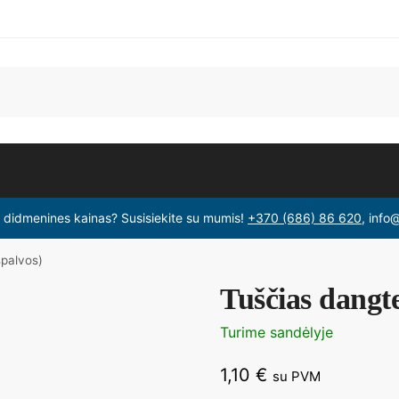
i didmenines kainas? Susisiekite su mumis!
+370 (686) 86 620
, info
spalvos)
Tuščias dangte
Turime sandėlyje
1,10
€
su PVM