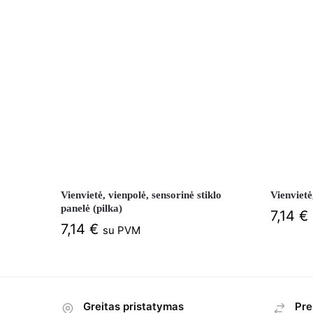
Vienvietė, vienpolė, sensorinė stiklo
Vienvietė
panelė (pilka)
7,14
€
7,14
€
su PVM
Greitas pristatymas
Pre