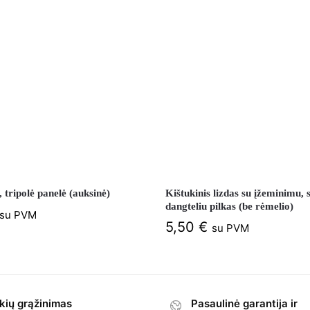
, tripolė panelė (auksinė)
Kištukinis lizdas su įžeminimu, 
dangteliu pilkas (be rėmelio)
su PVM
5,50
€
su PVM
kių grąžinimas
Pasaulinė garantija ir