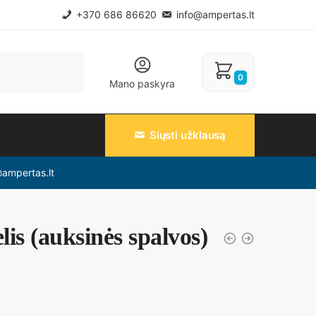
+370 686 86620
info@ampertas.lt
0
Mano paskyra
Siųsti užklausą
@ampertas.lt
lis (auksinės spalvos)