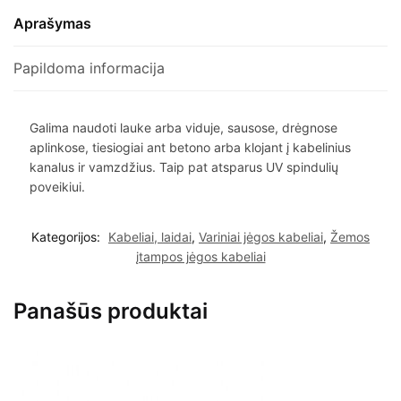
Aprašymas
Papildoma informacija
Galima naudoti lauke arba viduje, sausose, drėgnose
aplinkose, tiesiogiai ant betono arba klojant į kabelinius
kanalus ir vamzdžius. Taip pat atsparus UV spindulių
poveikiui.
Kategorijos:
Kabeliai, laidai
,
Variniai jėgos kabeliai
,
Žemos
įtampos jėgos kabeliai
Panašūs produktai