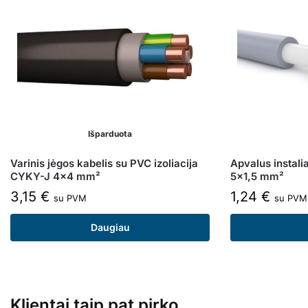
Išparduota
Varinis jėgos kabelis su PVC izoliacija
Apvalus instali
CYKY-J 4×4 mm²
5×1,5 mm²
3,15
€
1,24
€
su PVM
su PVM
Daugiau
Klientai taip pat pirko