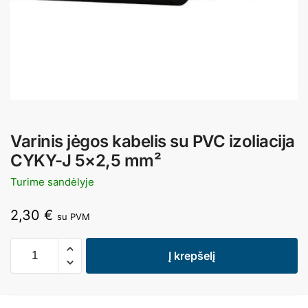
Varinis jėgos kabelis su PVC izoliacija
CYKY-J 5×2,5 mm²
Turime sandėlyje
2,30
€
su PVM
Į krepšelį