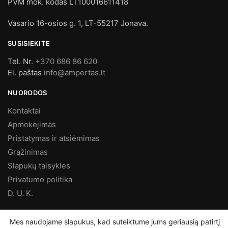
PVM mok. kodas LT100016611418
Vasario 16-osios g. 1, LT-55217 Jonava.
SUSISIEKITE
Tel. Nr.
+370 686 86 620
El. paštas
info@ampertas.lt
NUORODOS
Kontaktai
Apmokėjimas
Pristatymas ir atsiėmimas
Grąžinimas
Slapukų taisykles
Privatumo politika
D. U. K.
MES FACEBOOK’E
Mes naudojame slapukus, kad suteiktume jums geriausią patirtį