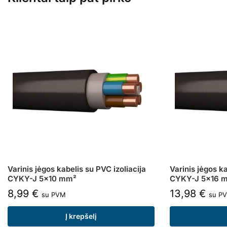
Varinis jėgos kabelis su PVC izoliacija
Varinis jėgos ka
CYKY-J 5×10 mm²
CYKY-J 5×16 
8,99
€
13,98
€
su PVM
su P
Į krepšelį