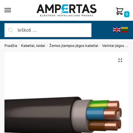
0
Pradžia
Kabeliai, laidai
Žemos įtampos jėgos kabeliai
Variniai jėgos kabeliai
/
/
/