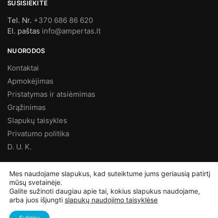
SUSISIEKITE
Tel. Nr.
+370 686 86 620
El. paštas
info@ampertas.lt
NUORODOS
Kontaktai
Apmokėjimas
Pristatymas ir atsiėmimas
Grąžinimas
Slapukų taisykles
Privatumo politika
D. U. K.
MES FACEBOOK’E
Mes naudojame slapukus, kad suteiktume jums geriausią patirtį
mūsų svetainėje.
Galite sužinoti daugiau apie tai, kokius slapukus naudojame,
arba juos išjungti
slapukų naudojimo taisyklėse
©
Ampertas.lt
2025, Visos teisės saugomos
Sutinku