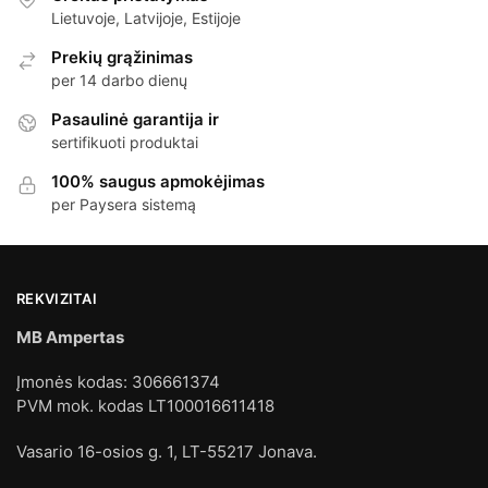
Lietuvoje, Latvijoje, Estijoje
Prekių grąžinimas
per 14 darbo dienų
Pasaulinė garantija ir
sertifikuoti produktai
100% saugus apmokėjimas
per Paysera sistemą
REKVIZITAI
MB Ampertas
Įmonės kodas: 306661374
PVM mok. kodas LT100016611418
Vasario 16-osios g. 1, LT-55217 Jonava.