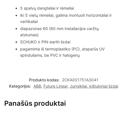
5 spalvų dangteliai ir rėmeliai
iki 5 vietų rėmeliai, galima montuoti horizontaliai ir
vertikaliai
diapazonas 60 (60 mm instaliacijos varžtų
atstumas)
SCHUKO ir PIN-earth lizdai
pagaminta iš termoplastiko (PC), atsparūs UV
spinduliams, be PVC ir halogenų
Produkto kodas:
2CKA001751A3041
Kategorijos:
ABB
,
Future Linear
,
Jungikliai, kištukiniai lizdai
Panašūs produktai