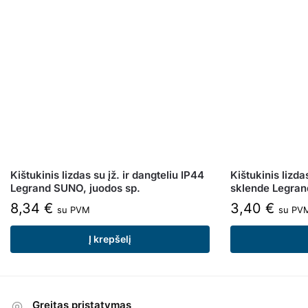
Kištukinis lizdas su įž. ir dangteliu IP44
Kištukinis lizda
Legrand SUNO, juodos sp.
sklende Legran
8,34
€
3,40
€
su PVM
su PV
Į krepšelį
Greitas pristatymas