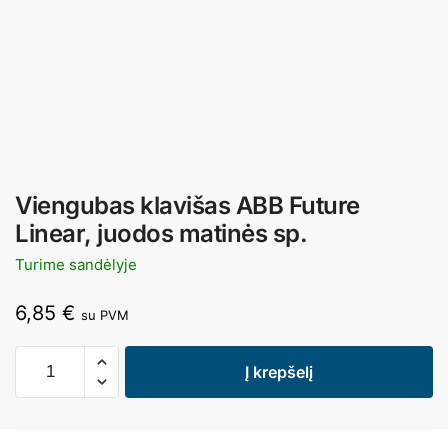
Viengubas klavišas ABB Future
Linear, juodos matinės sp.
Turime sandėlyje
6,85
€
su PVM
Į krepšelį