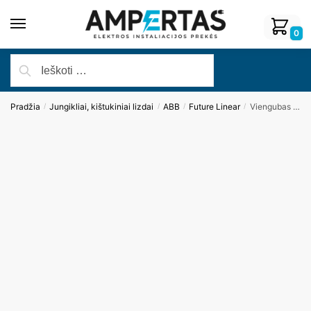
0
Pradžia
Jungikliai, kištukiniai lizdai
ABB
Future Linear
Viengubas klavišas ABB Future Linear, juodos matinės sp.
/
/
/
/