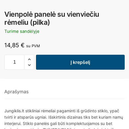
Vienpolė panelė su vienviečiu
rėmeliu (pilka)
Turime sandėlyje
14,85
€
su PVM
Į krepšelį
Aprašymas
Jungiklis.lt stikliniai rėmeliai pagaminti iš grūdinto stiklo, ypač
tvirti ir atsparūs ugniai. Išskirtinis dizainas tiks bet kuriam namų
interjerui. Stiklo panelės gali būti komplektuojamos su bet