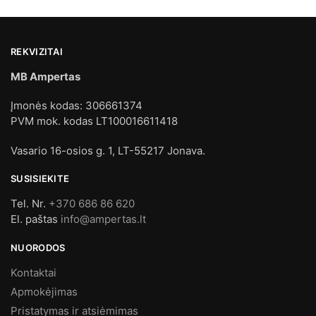
REKVIZITAI
MB Ampertas
Įmonės kodas: 306661374
PVM mok. kodas LT100016611418
Vasario 16-osios g. 1, LT-55217 Jonava.
SUSISIEKITE
Tel. Nr.
+370 686 86 620
El. paštas
info@ampertas.lt
NUORODOS
Kontaktai
Apmokėjimas
Pristatymas ir atsiėmimas