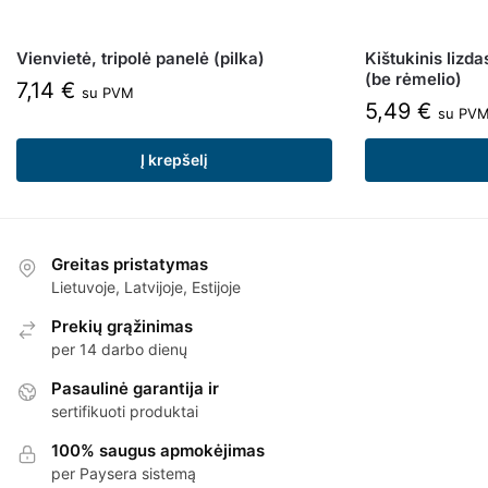
Vienvietė, tripolė panelė (pilka)
Kištukinis lizd
(be rėmelio)
7,14
€
su PVM
5,49
€
su PV
Į krepšelį
Greitas pristatymas
Lietuvoje, Latvijoje, Estijoje
Prekių grąžinimas
per 14 darbo dienų
Pasaulinė garantija ir
sertifikuoti produktai
100% saugus apmokėjimas
per Paysera sistemą