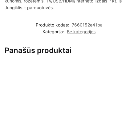
kuriomis, rozetėmis, TV/USB/HDMI/interneto lizdais ir kt. iš
Jungiklis.lt parduotuvės.
Produkto kodas:
7660152e41ba
Kategorija:
Be kategorijos
Panašūs produktai