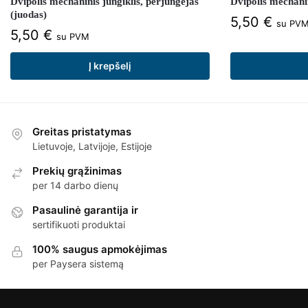
Dvipolis mechaninis jungiklis, perjungėjas
Dvipolis mechanin
(juodas)
5,50
€
su PV
5,50
€
su PVM
Į krepšelį
Greitas pristatymas
Lietuvoje, Latvijoje, Estijoje
Prekių grąžinimas
per 14 darbo dienų
Pasaulinė garantija ir
sertifikuoti produktai
100% saugus apmokėjimas
per Paysera sistemą