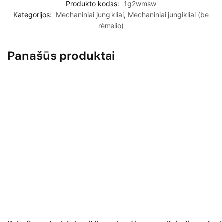
Produkto kodas:
1g2wmsw
Kategorijos:
Mechaniniai jungikliai
,
Mechaniniai jungikliai (be
rėmelio)
Panašūs produktai