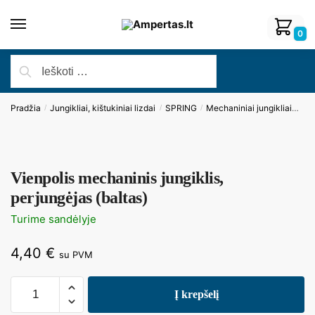
0
Pradžia
Jungikliai, kištukiniai lizdai
SPRING
Mechaniniai jungikliai
Vie
/
/
/
Vienpolis mechaninis jungiklis,
perjungėjas (baltas)
Turime sandėlyje
4,40
€
su PVM
Į krepšelį