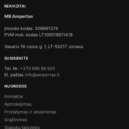
REKVIZITAI
MB Ampertas
Įmonės kodas: 306661374
PVM mok. kodas LT100016611418
Vasario 16-osios g. 1, LT-55217 Jonava.
SUSISIEKITE
Tel. Nr.
+370 686 86 620
El. paštas
info@ampertas.lt
NUORODOS
Kontaktai
Apmokėjimas
Pristatymas ir atsiėmimas
Grąžinimas
Slapukų taisykles