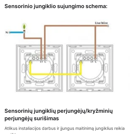
Sensorinio jungiklio sujungimo schema:
Sensorinių jungiklių perjungėjų/kryžminių
perjungėjų surišimas
Atlikus instaliacijos darbus ir įjungus maitinimą jungiklius reikia