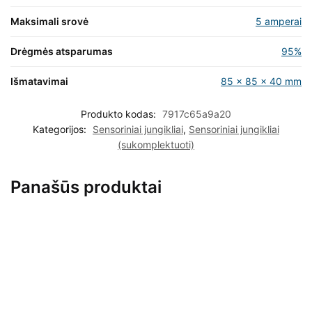
Maksimali srovė
5 amperai
Drėgmės atsparumas
95%
Išmatavimai
85 x 85 x 40 mm
Produkto kodas:
7917c65a9a20
Kategorijos:
Sensoriniai jungikliai
,
Sensoriniai jungikliai
(sukomplektuoti)
Panašūs produktai