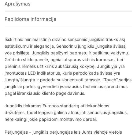
Aprašymas
Papildoma informacija
Išskirtinio minimalistinio dizaino sensorinis jungiklis trauks akį
estetiškumu ir elegancija. Sensoriniu jungikliu įjungsite šviesą
vos prisilietę. Jungiklis pasižymi paprastu ir patikimu valdymu.
Grūdinto stiklo panelė, ugniai atsparus vidinis korpusas, bei
plieninis rėmelis užtikrins aukščiausią kokybę. Jungiklyje yra
įmontuotas LED indikatorius, kuris parodo kada šviesa yra
įjungta/išjungta ir padeda susiorientuoti tamsoje. “Touch” serijos
jungikliai padės įgyvendinti įvairiausius techninius sprendimus
pagal išrankiausio kliento pageidavimus.
Jungiklis tinkamas Europos standartą atitinkančioms
dėžutėms, todėl lengvai galima atnaujinti senuosius jungiklius,
nereikalingi jokie papildomi montavimo darbai.
Perjungėjas – jungiklis perjungėjas leis Jums vienoje vietoje