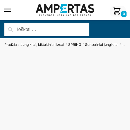
0
Pradžia
Jungikliai, kištukiniai lizdai
SPRING
Sensoriniai jungikliai
Vien
/
/
/
/