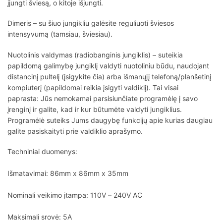
įjungti šviesą, o kitoje išjungti.
Dimeris – su šiuo jungikliu galėsite reguliuoti šviesos
intensyvumą (tamsiau, šviesiau).
Nuotolinis valdymas (radiobanginis jungiklis) – suteikia
papildomą galimybę jungiklį valdyti nuotoliniu būdu, naudojant
distancinį pultelį (įsigykite čia) arba išmanųjį telefoną/planšetinį
kompiuterį (papildomai reikia įsigyti valdiklį). Tai visai
paprasta: Jūs nemokamai parsisiunčiate programėlę į savo
įrenginį ir galite, kad ir kur būtumėte valdyti jungiklius.
Programėlė suteiks Jums daugybę funkcijų apie kurias daugiau
galite pasiskaityti prie valdiklio aprašymo.
Techniniai duomenys:
Išmatavimai: 86mm x 86mm x 35mm
Nominali veikimo įtampa: 110V – 240V AC
Maksimali srovė: 5A