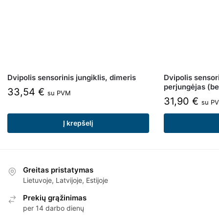
Dvipolis sensorinis jungiklis, dimeris
Dvipolis sensori
perjungėjas (be
33,54
€
su PVM
31,90
€
su P
Į krepšelį
Greitas pristatymas
Lietuvoje, Latvijoje, Estijoje
Prekių grąžinimas
per 14 darbo dienų