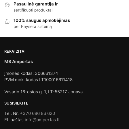
Pasaulinė garantija ir
sertifikuoti produktai
100% saugus apmokėjimas
per Paysera sistemą
REKVIZITAI
MB Ampertas
Įmonės kodas: 306661374
PVM mok. kodas LT100016611418
Vasario 16-osios g. 1, LT-55217 Jonava.
SUSISIEKITE
Tel. Nr.
+370 686 86 620
El. paštas
info@ampertas.lt