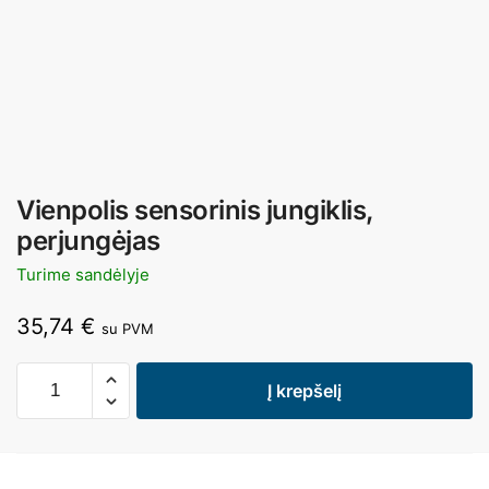
Vienpolis sensorinis jungiklis,
perjungėjas
Turime sandėlyje
35,74
€
su PVM
Į krepšelį