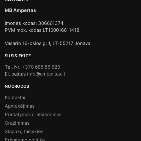
MB Ampertas
Įmonės kodas: 306661374
PVM mok. kodas LT100016611418
Vasario 16-osios g. 1, LT-55217 Jonava.
SUSISIEKITE
Tel. Nr.
+370 686 86 620
El. paštas
info@ampertas.lt
NUORODOS
Kontaktai
Apmokėjimas
Pristatymas ir atsiėmimas
Grąžinimas
Slapukų taisykles
Privatumo politika