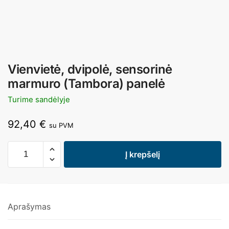
Vienvietė, dvipolė, sensorinė
marmuro (Tambora) panelė
Turime sandėlyje
92,40
€
su PVM
Į krepšelį
Aprašymas