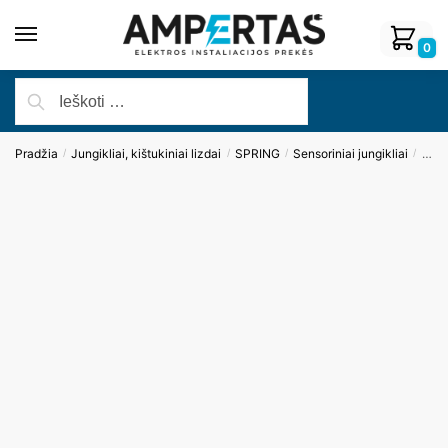
0
Pradžia
Jungikliai, kištukiniai lizdai
SPRING
Sensoriniai jungikliai
Pane
/
/
/
/