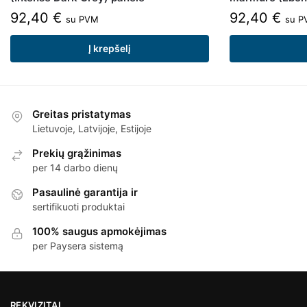
92,40
€
92,40
€
su PVM
su P
Į krepšelį
Greitas pristatymas
Lietuvoje, Latvijoje, Estijoje
Prekių grąžinimas
per 14 darbo dienų
Pasaulinė garantija ir
sertifikuoti produktai
100% saugus apmokėjimas
per Paysera sistemą
REKVIZITAI