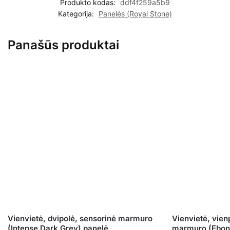
Produkto kodas:
ddf4f259a5b9
Kategorija:
Panelės (Royal Stone)
Panašūs produktai
Vienvietė, dvipolė, sensorinė marmuro
Vienvietė, vien
(Intense Dark Grey) panelė
marmuro (Ebon