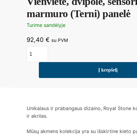
Vienvietė, dvipolė, sensor
marmuro (Terni) panelė
Turime sandėlyje
92,40
€
su PVM
produkto
kiekis:
Vienvietė,
Į krepšelį
dvipolė,
sensorinė
marmuro
(Terni)
panelė
Unikalaus ir prabangaus dizaino, Royal Stone k
ir akrilas.
Mūsų akmens kolekcija yra su išskirtine kieto pa