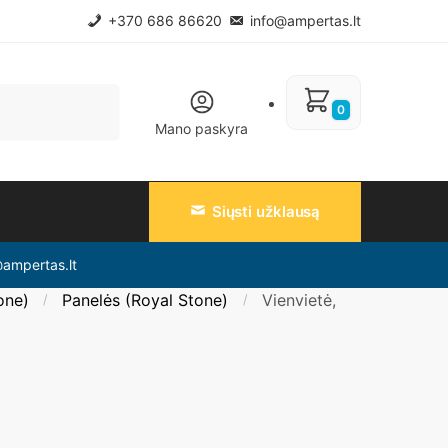
+370 686 86620
info@ampertas.lt
0
Mano paskyra
Siųsti užklausą
@ampertas.lt
one)
Panelės (Royal Stone)
Vienvietė,
/
/