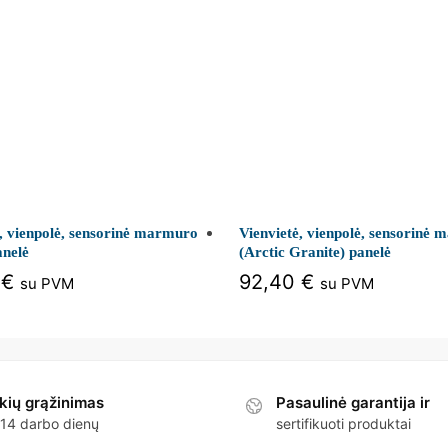
ė, vienpolė, sensorinė marmuro
Vienvietė, vienpolė, sensorinė
anelė
(Arctic Granite) panelė
0
€
92,40
€
su PVM
su PVM
kių grąžinimas
Pasaulinė garantija ir
 14 darbo dienų
sertifikuoti produktai