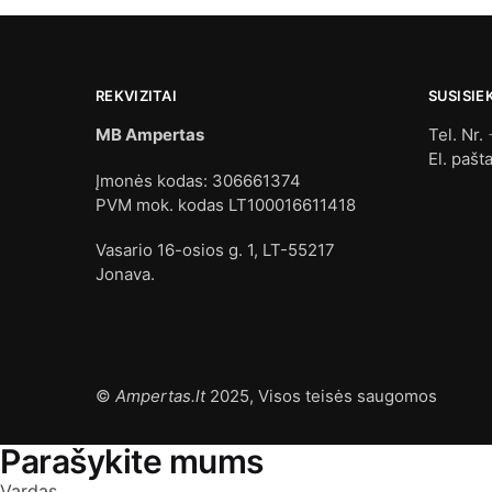
REKVIZITAI
SUSISIE
MB Ampertas
Tel. Nr.
El. pašt
Įmonės kodas: 306661374
PVM mok. kodas LT100016611418
Vasario 16-osios g. 1, LT-55217
Jonava.
©
Ampertas.lt
2025, Visos teisės saugomos
Parašykite mums
Vardas