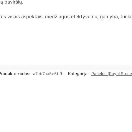
ą paviršių.
tus visais aspektais: medžiagos efektyvumu, gamyba, funkci
Produkto kodas:
a7cb7aa5e5b9
Kategorija:
Panelės (Royal Stone