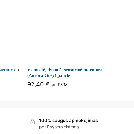
 marmuro
Vienvietė, dvipolė, sensorinė marmuro
(Aurora Grey) panelė
92,40
€
su PVM
100% saugus apmokėjimas
per Paysera sistemą