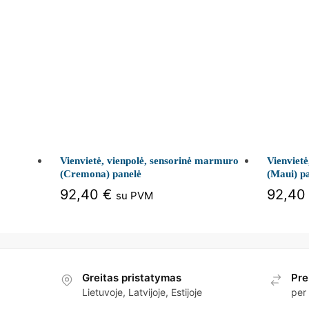
Vienvietė, vienpolė, sensorinė marmuro
Vienviet
(Cremona) panelė
(Maui) p
92,40
€
92,4
su PVM
Greitas pristatymas
Pre
Lietuvoje, Latvijoje, Estijoje
per