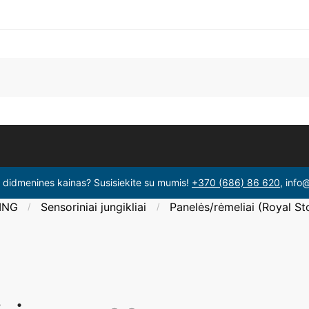
i didmenines kainas? Susisiekite su mumis!
+370 (686) 86 620
, info
ING
Sensoriniai jungikliai
Panelės/rėmeliai (Royal St
/
/