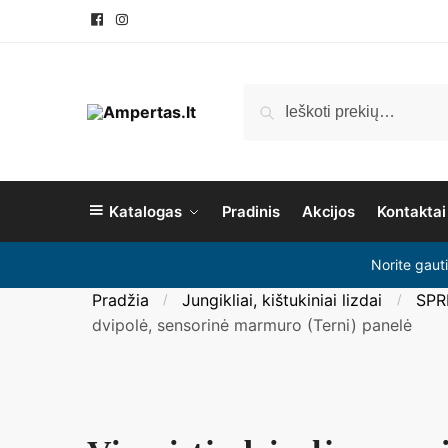
Pereiti
Pereiti
prie
prie
navigacijos
turinio
Ieškoti:
Ieškoti
Katalogas
Pradinis
Akcijos
Kontaktai
Norite gaut
Pradžia
Jungikliai, kištukiniai lizdai
SPR
/
/
dvipolė, sensorinė marmuro (Terni) panelė