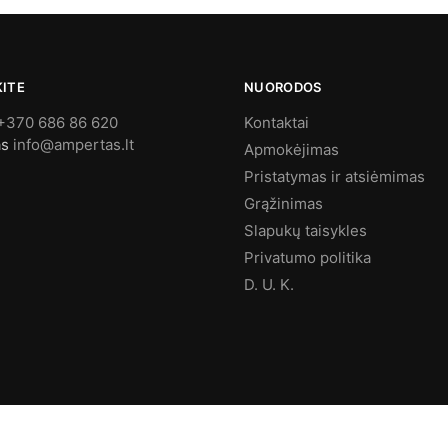
KITE
NUORODOS
+370 686 86 620
Kontaktai
as
info@ampertas.lt
Apmokėjimas
Pristatymas ir atsiėmimas
Grąžinimas
Slapukų taisykles
Privatumo politika
D. U. K.