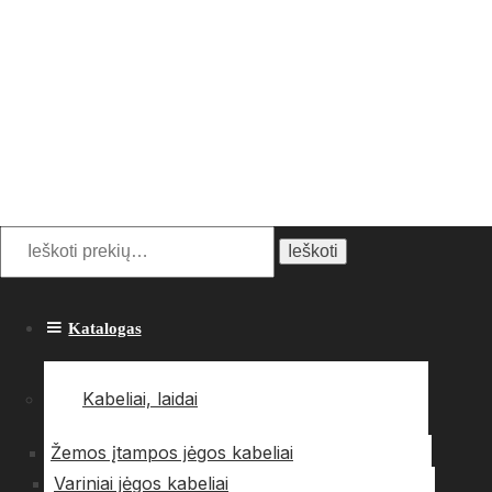
Ieškoti:
Ieškoti
Katalogas
Kabeliai, laidai
Žemos įtampos jėgos kabeliai
Variniai jėgos kabeliai