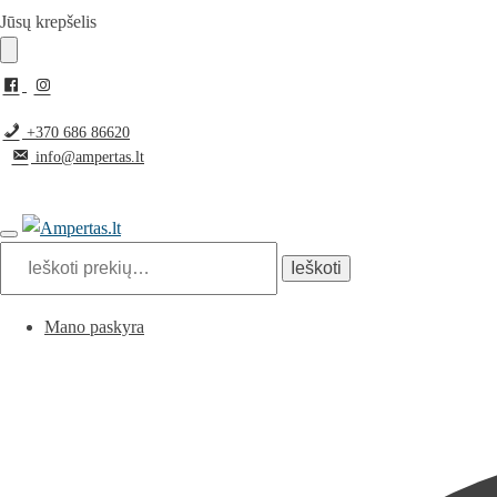
Pereiti
Pereiti
Jūsų krepšelis
prie
prie
navigacijos
turinio
+370 686 86620
info@ampertas.lt
Ieškoti:
Ieškoti
Mano paskyra