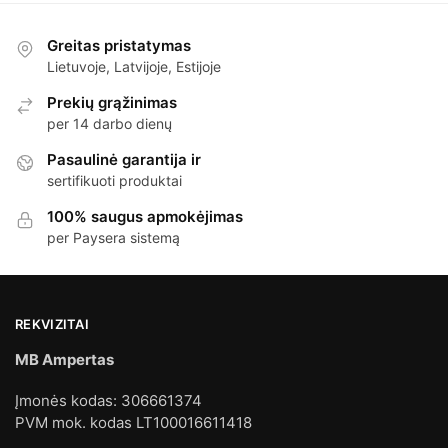
Greitas pristatymas
Lietuvoje, Latvijoje, Estijoje
Prekių grąžinimas
per 14 darbo dienų
Pasaulinė garantija ir
sertifikuoti produktai
100% saugus apmokėjimas
per Paysera sistemą
REKVIZITAI
MB Ampertas
Įmonės kodas: 306661374
PVM mok. kodas LT100016611418