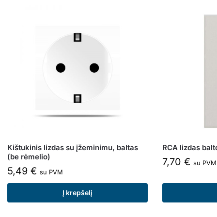
Kištukinis lizdas su įžeminimu, baltas
RCA lizdas balt
(be rėmelio)
7,70
€
su PVM
5,49
€
su PVM
Į krepšelį