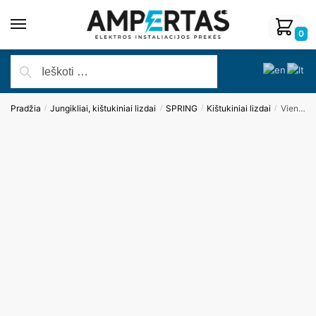
0
Pradžia
Jungikliai, kištukiniai lizdai
SPRING
Kištukiniai lizdai
Vienvietis stiklo rėmelis (baltas)
/
/
/
/