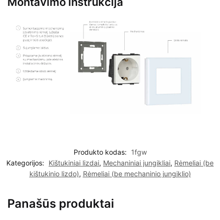
Montavimo instrukcija
Produkto kodas:
1fgw
Kategorijos:
Kištukiniai lizdai
,
Mechaniniai jungikliai
,
Rėmeliai (be
kištukinio lizdo)
,
Rėmeliai (be mechaninio jungiklio)
Panašūs produktai