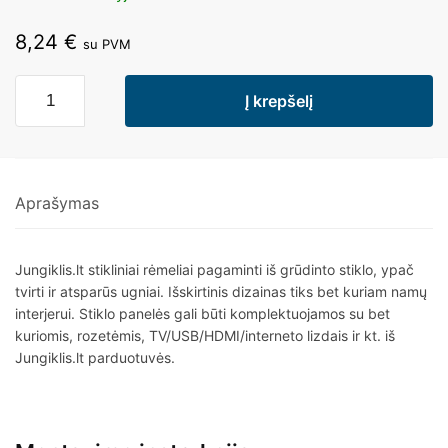
8,24
€
su PVM
Į krepšelį
Aprašymas
Jungiklis.lt stikliniai rėmeliai pagaminti iš grūdinto stiklo, ypač
tvirti ir atsparūs ugniai. Išskirtinis dizainas tiks bet kuriam namų
interjerui. Stiklo panelės gali būti komplektuojamos su bet
kuriomis, rozetėmis, TV/USB/HDMI/interneto lizdais ir kt. iš
Jungiklis.lt parduotuvės.