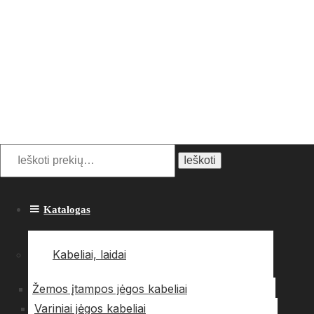
Ieškoti:
Ieškoti
Katalogas
Kabeliai, laidai
Žemos įtampos jėgos kabeliai
Variniai jėgos kabeliai