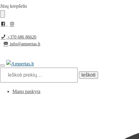
Pereiti
Pereiti
Jūsų krepšelis
prie
prie
navigacijos
turinio
+370 686 86620
info@ampertas.lt
Ieškoti:
Ieškoti
Mano paskyra