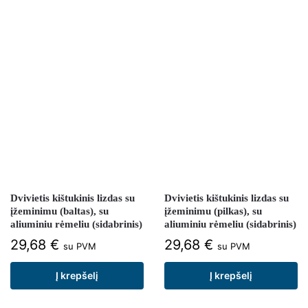
Dvivietis kištukinis lizdas su
Dvivietis kištukinis lizdas su
įžeminimu (baltas), su
įžeminimu (pilkas), su
aliuminiu rėmeliu (sidabrinis)
aliuminiu rėmeliu (sidabrinis)
29,68
€
29,68
€
su PVM
su PVM
Į krepšelį
Į krepšelį