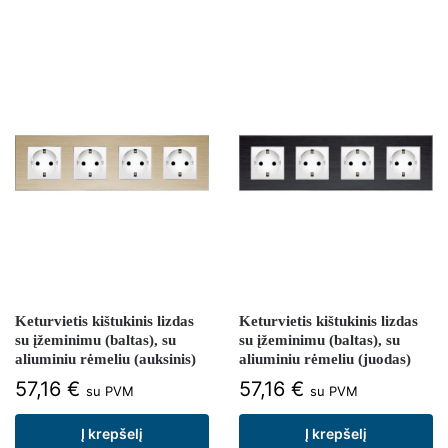
Keturvietis kištukinis lizdas
Keturvietis kištukinis lizdas
su įžeminimu (baltas), su
su įžeminimu (baltas), su
aliuminiu rėmeliu (auksinis)
aliuminiu rėmeliu (juodas)
57,16
€
57,16
€
su PVM
su PVM
Į krepšelį
Į krepšelį