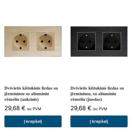
Dvivietis kištukinis lizdas su
Dvivietis kištukinis lizdas su
įžeminimu su aliuminiu
įžeminimu, su aliuminiu
rėmeliu (auksinis)
rėmeliu (juodas)
29,68
€
29,68
€
su PVM
su PVM
Į krepšelį
Į krepšelį