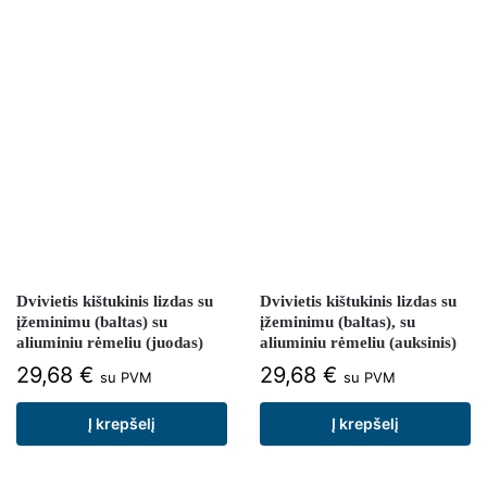
Dvivietis kištukinis lizdas su
Dvivietis kištukinis lizdas su
įžeminimu (baltas) su
įžeminimu (baltas), su
aliuminiu rėmeliu (juodas)
aliuminiu rėmeliu (auksinis)
29,68
€
29,68
€
su PVM
su PVM
Į krepšelį
Į krepšelį