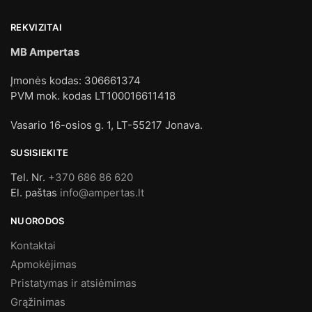
REKVIZITAI
MB Ampertas
Įmonės kodas: 306661374
PVM mok. kodas LT100016611418
Vasario 16-osios g. 1, LT-55217 Jonava.
SUSISIEKITE
Tel. Nr.
+370 686 86 620
El. paštas
info@ampertas.lt
NUORODOS
Kontaktai
Apmokėjimas
Pristatymas ir atsiėmimas
Grąžinimas