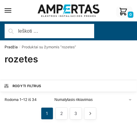
0
Pradžia
Produktai su žymomis “rozetes”
/
rozetes
RODYTI FILTRUS
Rodoma 1–12 iš 34
1
2
3