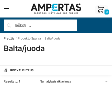
0
Pradžia
Produkto Spalva
Balta/juoda
/
/
Balta/juoda
RODYTI FILTRUS
Rezultatų: 1