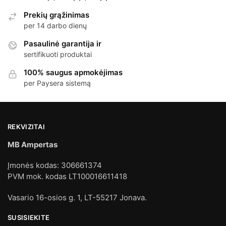
Prekių grąžinimas
per 14 darbo dienų
Pasaulinė garantija ir
sertifikuoti produktai
100% saugus apmokėjimas
per Paysera sistemą
REKVIZITAI
MB Ampertas
Įmonės kodas: 306661374
PVM mok. kodas LT100016611418
Vasario 16-osios g. 1, LT-55217 Jonava.
SUSISIEKITE