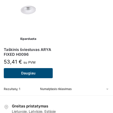
Išparduota
Taškinis šviestuvas ARYA
FIXED H0096
53,41
€
su PVM
Daugiau
Rezultatų: 1
Greitas pristatymas
Lietuvoje, Latvijoje, Estijoje