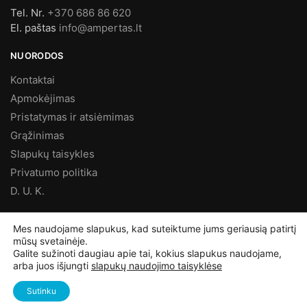
Tel. Nr.
+370 686 86 620
El. paštas
info@ampertas.lt
NUORODOS
Kontaktai
Apmokėjimas
Pristatymas ir atsiėmimas
Grąžinimas
Slapukų taisykles
Privatumo politika
D. U. K.
MES FACEBOOK’E
Mes naudojame slapukus, kad suteiktume jums geriausią patirtį
mūsų svetainėje.
Galite sužinoti daugiau apie tai, kokius slapukus naudojame,
arba juos išjungti
slapukų naudojimo taisyklėse
©
Ampertas.lt
2025, Visos teisės saugomos
Sutinku