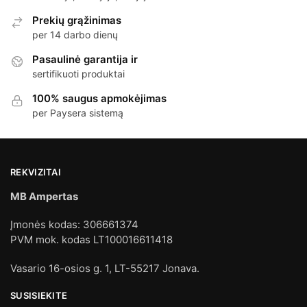
Prekių grąžinimas
per 14 darbo dienų
Pasaulinė garantija ir
sertifikuoti produktai
100% saugus apmokėjimas
per Paysera sistemą
REKVIZITAI
MB Ampertas
Įmonės kodas: 306661374
PVM mok. kodas LT100016611418
Vasario 16-osios g. 1, LT-55217 Jonava.
SUSISIEKITE