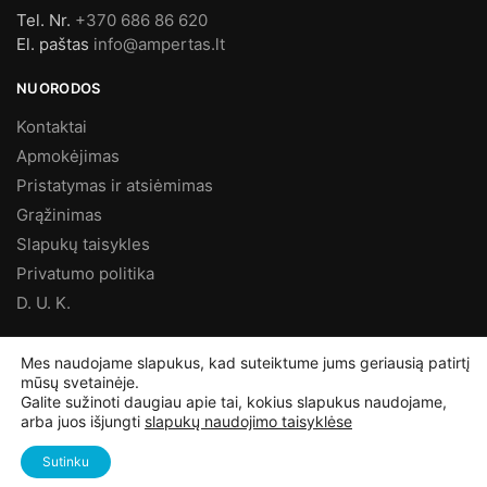
Tel. Nr.
+370 686 86 620
El. paštas
info@ampertas.lt
NUORODOS
Kontaktai
Apmokėjimas
Pristatymas ir atsiėmimas
Grąžinimas
Slapukų taisykles
Privatumo politika
D. U. K.
MES FACEBOOK’E
Mes naudojame slapukus, kad suteiktume jums geriausią patirtį
mūsų svetainėje.
Galite sužinoti daugiau apie tai, kokius slapukus naudojame,
arba juos išjungti
slapukų naudojimo taisyklėse
©
Ampertas.lt
2025, Visos teisės saugomos
Sutinku