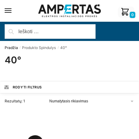
0
Pradžia
Produkto Spindulys
40°
/
/
40°
RODYTI FILTRUS
Rezultatų: 1