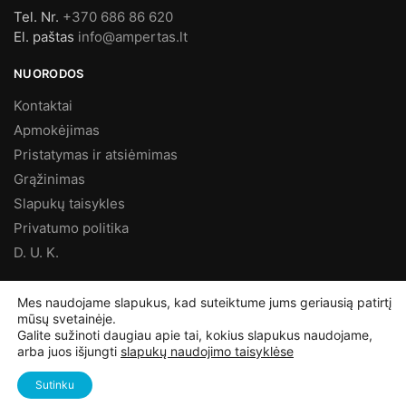
Tel. Nr.
+370 686 86 620
El. paštas
info@ampertas.lt
NUORODOS
Kontaktai
Apmokėjimas
Pristatymas ir atsiėmimas
Grąžinimas
Slapukų taisykles
Privatumo politika
D. U. K.
MES FACEBOOK’E
Mes naudojame slapukus, kad suteiktume jums geriausią patirtį
mūsų svetainėje.
Galite sužinoti daugiau apie tai, kokius slapukus naudojame,
arba juos išjungti
slapukų naudojimo taisyklėse
©
Ampertas.lt
2025, Visos teisės saugomos
Sutinku