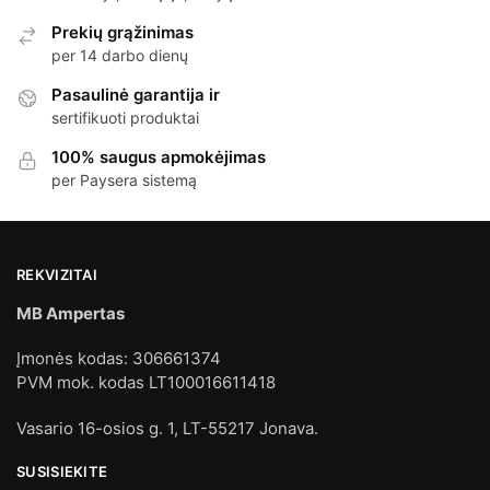
Prekių grąžinimas
per 14 darbo dienų
Pasaulinė garantija ir
sertifikuoti produktai
100% saugus apmokėjimas
per Paysera sistemą
REKVIZITAI
MB Ampertas
Įmonės kodas: 306661374
PVM mok. kodas LT100016611418
Vasario 16-osios g. 1, LT-55217 Jonava.
SUSISIEKITE