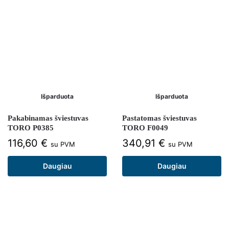
Išparduota
Išparduota
Pakabinamas šviestuvas
Pastatomas šviestuvas
TORO P0385
TORO F0049
116,60
€
340,91
€
su PVM
su PVM
Daugiau
Daugiau