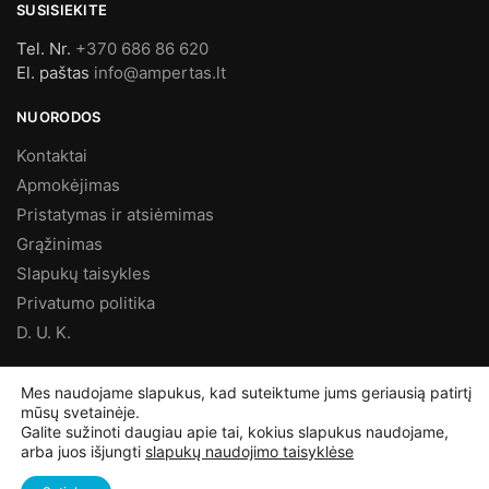
SUSISIEKITE
Tel. Nr.
+370 686 86 620
El. paštas
info@ampertas.lt
NUORODOS
Kontaktai
Apmokėjimas
Pristatymas ir atsiėmimas
Grąžinimas
Slapukų taisykles
Privatumo politika
D. U. K.
MES FACEBOOK’E
Mes naudojame slapukus, kad suteiktume jums geriausią patirtį
mūsų svetainėje.
Galite sužinoti daugiau apie tai, kokius slapukus naudojame,
arba juos išjungti
slapukų naudojimo taisyklėse
©
Ampertas.lt
2025, Visos teisės saugomos