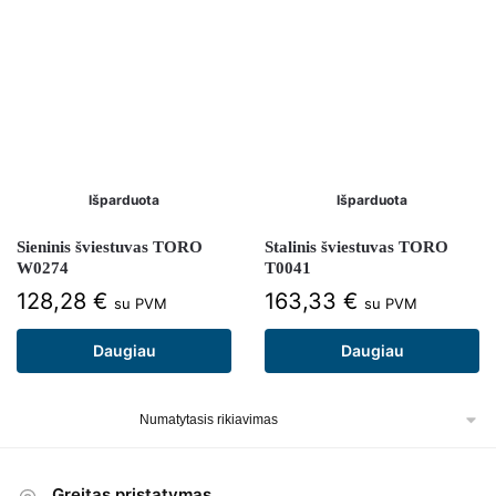
Išparduota
Išparduota
Sieninis šviestuvas TORO
Stalinis šviestuvas TORO
W0274
T0041
128,28
€
163,33
€
su PVM
su PVM
Daugiau
Daugiau
Greitas pristatymas