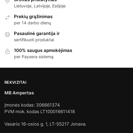
Lietuvoje, Latvijoje, Estijoje
Prekių grąžinimas
per 14 darbo dienų
Pasaulinė garantija ir
sertifikuoti produktai
100% saugus apmokėjimas
per Paysera sistemą
REKVIZITAI
MB Ampertas
Įmonės kodas: 306661374
PVM mok. kodas LT100016611418
Vasario 16-osios g. 1, LT-55217 Jonava.