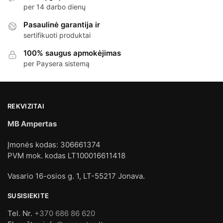
per 14 darbo dienų
Pasaulinė garantija ir
sertifikuoti produktai
100% saugus apmokėjimas
per Paysera sistemą
REKVIZITAI
MB Ampertas
Įmonės kodas: 306661374
PVM mok. kodas LT100016611418
Vasario 16-osios g. 1, LT-55217 Jonava.
SUSISIEKITE
Tel. Nr.
+370 686 86 620