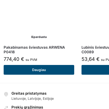
Išparduota
Pakabinamas šviestuvas ARWENA
Lubinis šviest
P0418
C0089
774,40
€
53,64
€
su PVM
su P
Daugiau
Greitas pristatymas
Lietuvoje, Latvijoje, Estijoje
Prekių grąžinimas