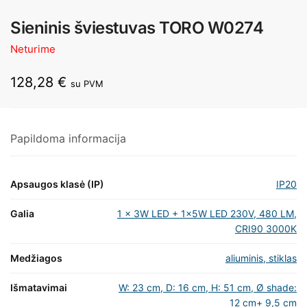
Sieninis šviestuvas TORO W0274
Neturime
128,28
€
su PVM
Papildoma informacija
Apsaugos klasė (IP)
IP20
Galia
1 x 3W LED + 1x5W LED 230V, 480 LM,
CRI90 3000K
Medžiagos
aliuminis, stiklas
Išmatavimai
W: 23 cm, D: 16 cm, H: 51 cm, Ø shade:
12 cm+ 9,5 cm