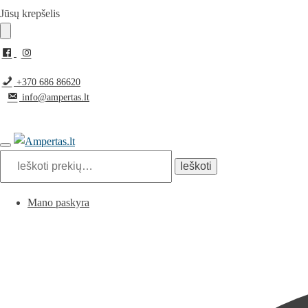
Pereiti
Pereiti
Jūsų krepšelis
prie
prie
navigacijos
turinio
+370 686 86620
info@ampertas.lt
Ieškoti:
Ieškoti
Mano paskyra