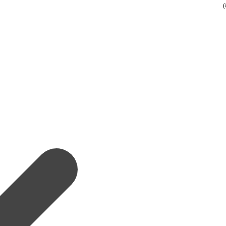
(
(
(