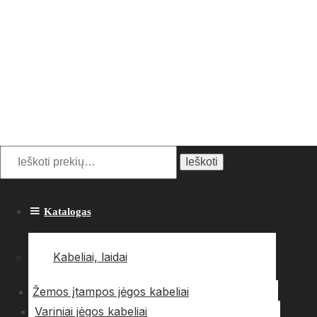
Ieškoti:
Ieškoti
Katalogas
Kabeliai, laidai
Žemos įtampos jėgos kabeliai
Variniai jėgos kabeliai