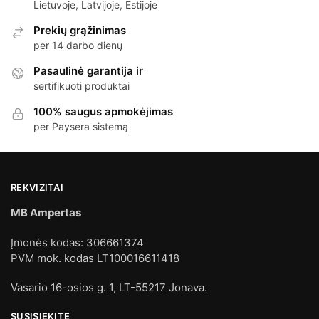
Lietuvoje, Latvijoje, Estijoje
Prekių grąžinimas
per 14 darbo dienų
Pasaulinė garantija ir
sertifikuoti produktai
100% saugus apmokėjimas
per Paysera sistemą
REKVIZITAI
MB Ampertas
Įmonės kodas: 306661374
PVM mok. kodas LT100016611418
Vasario 16-osios g. 1, LT-55217 Jonava.
SUSISIEKITE