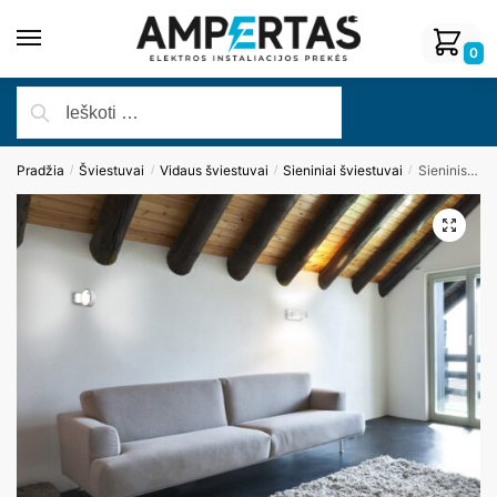
0
Pradžia
Šviestuvai
Vidaus šviestuvai
Sieniniai šviestuvai
Sieninis šviestuvas TOKYO W0166
/
/
/
/
🔍