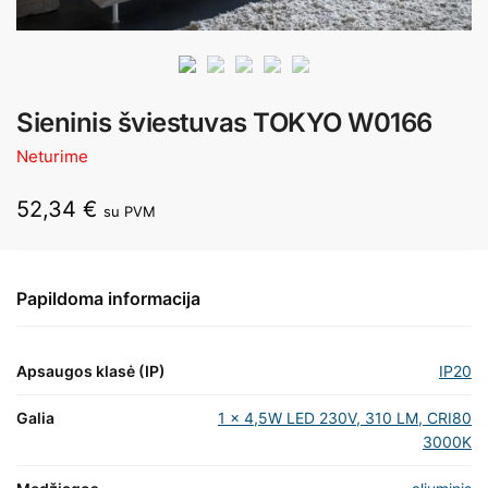
Sieninis šviestuvas TOKYO W0166
Neturime
52,34
€
su PVM
Papildoma informacija
Apsaugos klasė (IP)
IP20
Galia
1 x 4,5W LED 230V, 310 LM, CRI80
3000K