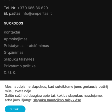
Tel. Nr.
+370 686 86 620
El. paštas
info@ampertas.lt
NUORODOS
Kontaktai
Apmokėjimas
Pristatymas ir atsiėmimas
Grąžinimas
Slapukų taisykles
Privatumo politika
D. U. K.
MES FACEBOOK’E
Mes naudojame slapukus, kad suteiktume jums geriausią patirtį
mūsų svetainėje.
Galite sužinoti daugiau apie tai, kokius slapukus naudojame,
arba juos išjungti
slapukų naudojimo taisyklėse
©
Ampertas.lt
2025, Visos teisės saugomos
Sutinku