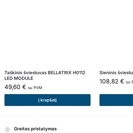
Taškinis šviestuvas BELLATRIX H0112
Sieninis švies
LED MODULE
108,82
€
su 
49,60
€
su PVM
Į krepšelį
Greitas pristatymas