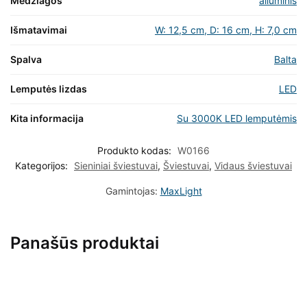
Medžiagos
aliuminis
Išmatavimai
W: 12,5 cm, D: 16 cm, H: 7,0 cm
Spalva
Balta
Lemputės lizdas
LED
Kita informacija
Su 3000K LED lemputėmis
Produkto kodas:
W0166
Kategorijos:
Sieniniai šviestuvai
,
Šviestuvai
,
Vidaus šviestuvai
Gamintojas:
MaxLight
Panašūs produktai