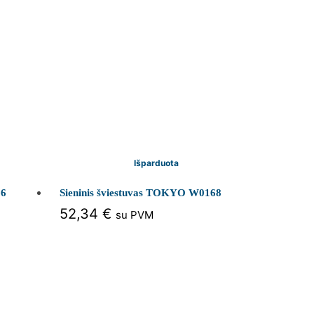
Išparduota
66
Sieninis šviestuvas TOKYO W0168
52,34
€
su PVM