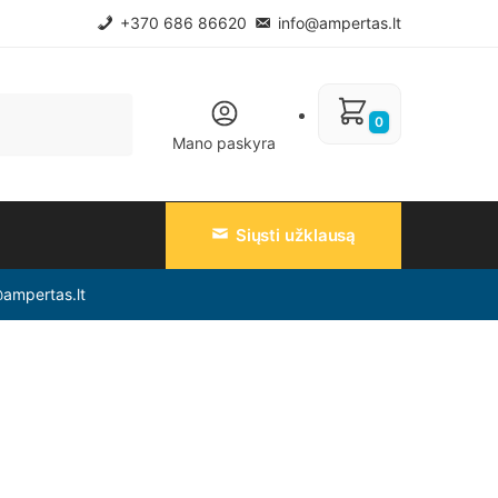
+370 686 86620
info@ampertas.lt
0
Mano paskyra
Siųsti užklausą
@ampertas.lt