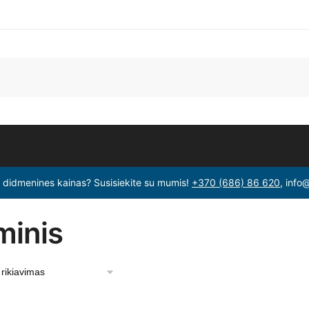
i didmenines kainas? Susisiekite su mumis!
+370 (686) 86 620
, info
minis