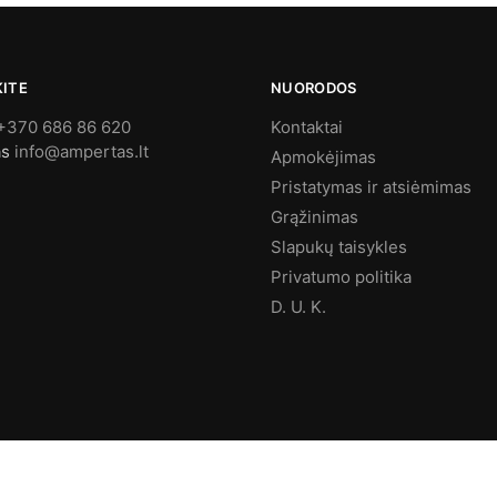
KITE
NUORODOS
+370 686 86 620
Kontaktai
as
info@ampertas.lt
Apmokėjimas
Pristatymas ir atsiėmimas
Grąžinimas
Slapukų taisykles
Privatumo politika
D. U. K.