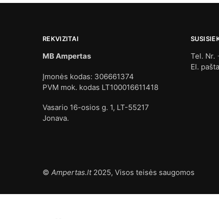
REKVIZITAI
SUSISIE
MB Ampertas
Tel. Nr.
El. pašt
Įmonės kodas: 306661374
PVM mok. kodas LT100016611418
Vasario 16-osios g. 1, LT-55217
Jonava.
©
Ampertas.lt
2025, Visos teisės saugomos