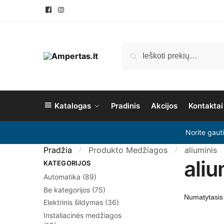
Pereiti
Pereiti
prie
prie
navigacijos
turinio
Ieškoti:
Ieškoti
Katalogas
Pradinis
Akcijos
Kontaktai
Norite gaut
Pradžia
Produkto Medžiagos
aliuminis
/
/
aliu
KATEGORIJOS
Automatika
(89)
Be kategorijos
(75)
Elektrinis šildymas
(36)
Instaliacinės medžiagos