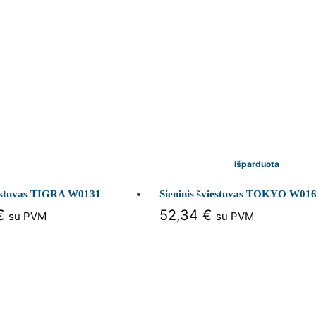
Išparduota
iestuvas TIGRA W0131
Sieninis šviestuvas TOKYO W01
€
52,34
€
su PVM
su PVM