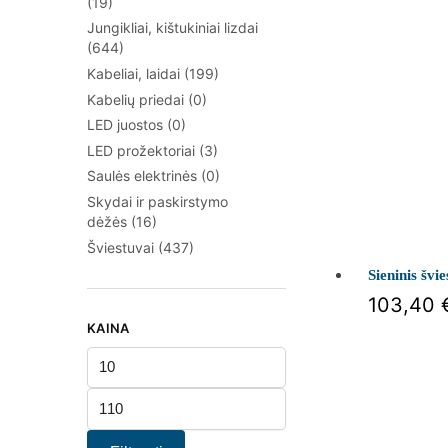
(19)
Jungikliai, kištukiniai lizdai
(644)
Kabeliai, laidai
(199)
Kabelių priedai
(0)
LED juostos
(0)
LED prožektoriai
(3)
Saulės elektrinės
(0)
Skydai ir paskirstymo
dėžės
(16)
Šviestuvai
(437)
Sieninis šv
103,40
KAINA
Min
kaina
Maks
kaina