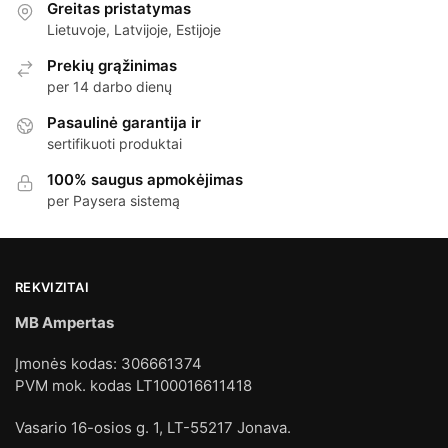
Greitas pristatymas
Lietuvoje, Latvijoje, Estijoje
Prekių grąžinimas
per 14 darbo dienų
Pasaulinė garantija ir
sertifikuoti produktai
100% saugus apmokėjimas
per Paysera sistemą
REKVIZITAI
MB Ampertas
Įmonės kodas: 306661374
PVM mok. kodas LT100016611418
Vasario 16-osios g. 1, LT-55217 Jonava.