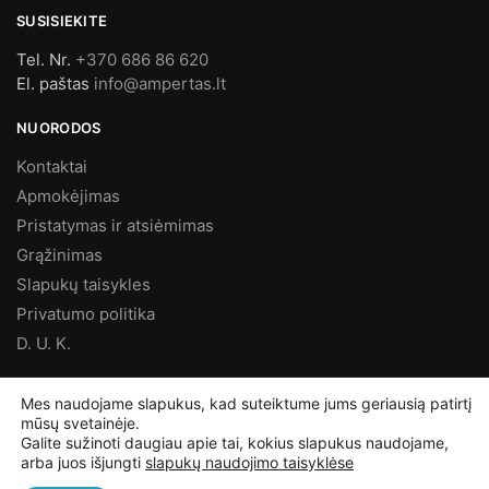
SUSISIEKITE
Tel. Nr.
+370 686 86 620
El. paštas
info@ampertas.lt
NUORODOS
Kontaktai
Apmokėjimas
Pristatymas ir atsiėmimas
Grąžinimas
Slapukų taisykles
Privatumo politika
D. U. K.
MES FACEBOOK’E
Mes naudojame slapukus, kad suteiktume jums geriausią patirtį
mūsų svetainėje.
Galite sužinoti daugiau apie tai, kokius slapukus naudojame,
arba juos išjungti
slapukų naudojimo taisyklėse
©
Ampertas.lt
2025, Visos teisės saugomos