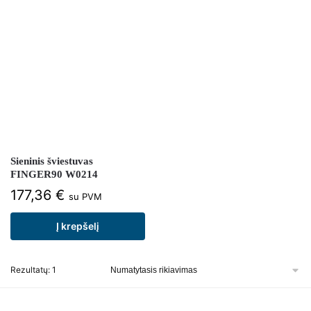
Sieninis šviestuvas
FINGER90 W0214
177,36
€
su PVM
Į krepšelį
Rezultatų: 1