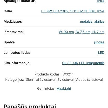
Apsaugos klasė (IP)
IP54
Galia
1 x 9W LED 230V, 1115 LM 3000K, IP54
Medžiagos
metalas, akrilas
Išmatavimai
W: 90 cm, D: 7,5 cm, H: 7 cm
Spalva
juodas
Lemputės lizdas
LED
Kita informacija
Su 3000K LED lemputėmis
Produkto kodas:
W0214
Kategorijos:
Sieniniai šviestuvai
,
Šviestuvai
,
Vidaus šviestuvai
Gamintojas:
MaxLight
Panašūs produktai