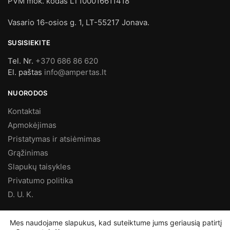
PVM mok. kodas LT100016611418
Vasario 16-osios g. 1, LT-55217 Jonava.
SUSISIEKITE
Tel. Nr.
+370 686 86 620
El. paštas
info@ampertas.lt
NUORODOS
Kontaktai
Apmokėjimas
Pristatymas ir atsiėmimas
Grąžinimas
Slapukų taisykles
Privatumo politika
D. U. K.
MES FACEBOOK’E
Mes naudojame slapukus, kad suteiktume jums geriausią patirtį