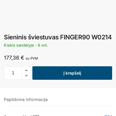
Sieninis šviestuvas FINGER90 W0214
Kiekis sandėlyje - 6 vnt.
177,36
€
su PVM
Į krepšelį
Papildoma informacija