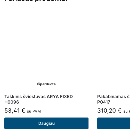
Išparduota
Taškinis šviestuvas ARYA FIXED
Pakabinamas š
H0096
P0417
53,41
€
310,20
€
su PVM
su
Daugiau