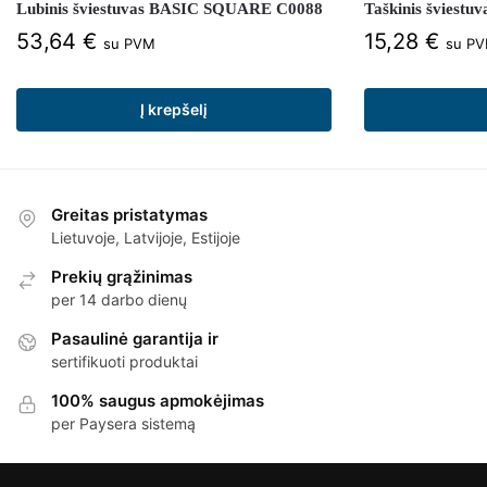
Lubinis šviestuvas BASIC SQUARE C0088
Taškinis šviest
53,64
€
15,28
€
su PVM
su P
Į krepšelį
Greitas pristatymas
Lietuvoje, Latvijoje, Estijoje
Prekių grąžinimas
per 14 darbo dienų
Pasaulinė garantija ir
sertifikuoti produktai
100% saugus apmokėjimas
per Paysera sistemą