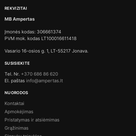
REKVIZITAI
MB Ampertas
Įmonės kodas: 306661374
PVM mok. kodas LT100016611418
Vasario 16-osios g. 1, LT-55217 Jonava.
SUSISIEKITE
Tel. Nr.
+370 686 86 620
El. paštas
info@ampertas.lt
NUORODOS
Kontaktai
Apmokėjimas
Pristatymas ir atsiėmimas
Grąžinimas