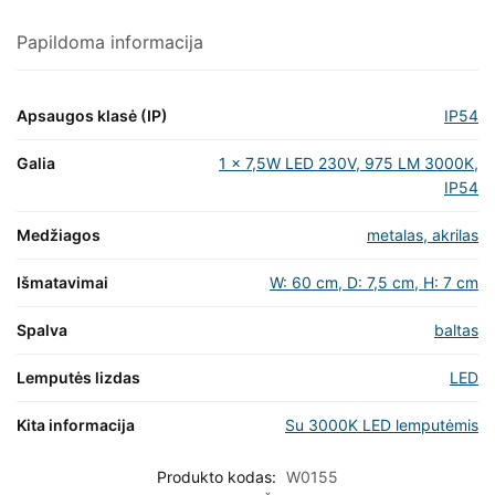
Papildoma informacija
Apsaugos klasė (IP)
IP54
Galia
1 x 7,5W LED 230V, 975 LM 3000K,
IP54
Medžiagos
metalas, akrilas
Išmatavimai
W: 60 cm, D: 7,5 cm, H: 7 cm
Spalva
baltas
Lemputės lizdas
LED
Kita informacija
Su 3000K LED lemputėmis
Produkto kodas:
W0155