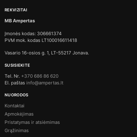
REKVIZITAI
MB Ampertas
Įmonės kodas: 306661374
PVM mok. kodas LT100016611418
Vasario 16-osios g. 1, LT-55217 Jonava.
SUSISIEKITE
Tel. Nr.
+370 686 86 620
El. paštas
info@ampertas.lt
NUORODOS
Kontaktai
Apmokėjimas
Pristatymas ir atsiėmimas
Grąžinimas