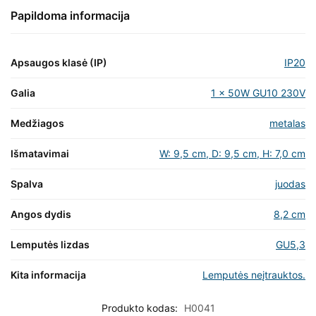
Papildoma informacija
Apsaugos klasė (IP)
IP20
Galia
1 x 50W GU10 230V
Medžiagos
metalas
Išmatavimai
W: 9,5 cm, D: 9,5 cm, H: 7,0 cm
Spalva
juodas
Angos dydis
8,2 cm
Lemputės lizdas
GU5,3
Kita informacija
Lemputės neįtrauktos.
Produkto kodas:
H0041