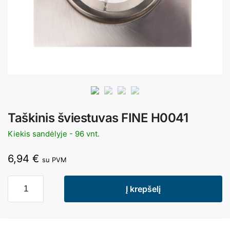
Taškinis šviestuvas FINE H0041
Kiekis sandėlyje - 96 vnt.
6,94
€
su PVM
Į krepšelį