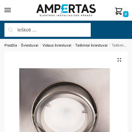
0
Pradžia
Šviestuvai
Vidaus šviestuvai
Taškiniai šviestuvai
Taškinis šviestuvas FINE H0041
/
/
/
/
🔍