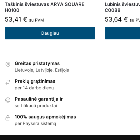
Taškinis šviestuvas ARYA SQUARE
Lubinis šviest
H0100
C0088
53,41
€
53,64
€
su PVM
su P
Daugiau
Greitas pristatymas
Lietuvoje, Latvijoje, Estijoje
Prekių grąžinimas
per 14 darbo dienų
Pasaulinė garantija ir
sertifikuoti produktai
100% saugus apmokėjimas
per Paysera sistemą