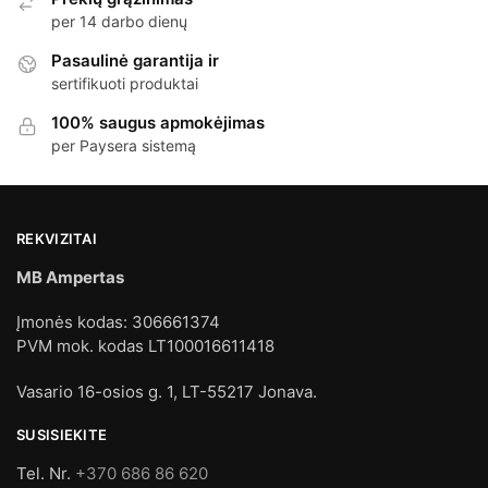
per 14 darbo dienų
Pasaulinė garantija ir
sertifikuoti produktai
100% saugus apmokėjimas
per Paysera sistemą
REKVIZITAI
MB Ampertas
Įmonės kodas: 306661374
PVM mok. kodas LT100016611418
Vasario 16-osios g. 1, LT-55217 Jonava.
SUSISIEKITE
Tel. Nr.
+370 686 86 620