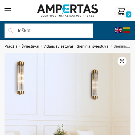
0
Pradžia
Šviestuvai
Vidaus šviestuvai
Sieniniai šviestuvai
Sieninis šviestuvas FLORENCE W0240
/
/
/
/