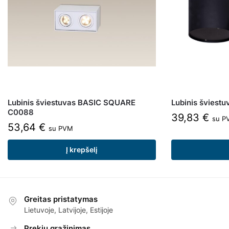
Lubinis šviestuvas BASIC SQUARE
Lubinis švies
C0088
39,83
€
su P
53,64
€
su PVM
Į krepšelį
Greitas pristatymas
Lietuvoje, Latvijoje, Estijoje
Prekių grąžinimas