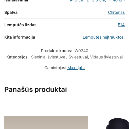
Spalva
Chromas
Lemputės lizdas
E14
Kita informacija
Lemputės neįtrauktos.
Produkto kodas:
W0240
Kategorijos:
Sieniniai šviestuvai
,
Šviestuvai
,
Vidaus šviestuvai
Gamintojas:
MaxLight
Panašūs produktai