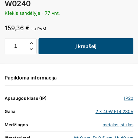
W0240
Kiekis sandėlyje - 77 vnt.
159,36
€
su PVM
Į krepšelį
Papildoma informacija
Apsaugos klasė (IP)
IP20
Galia
2 x 40W E14 230V
Medžiagos
metalas, stiklas
Išmatavimai
W: 9 cm, D: 9,5 cm, H: 40 cm