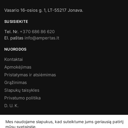
Vasario 16-osios g. 1, LT-55217 Jonava.
SUSISIEKITE
Tel. Nr.
+370 686 86 620
El. paštas
info@ampertas.lt
NUORODOS
Kontaktai
Apmokėjimas
Pristatymas ir atsiėmimas
Grąžinimas
Slapukų taisykles
Privatumo politika
D. U. K.
MES FACEBOOK’E
Mes naudojame slapukus, kad suteiktume jums geriausią patirtį
mūsų svetainėje.