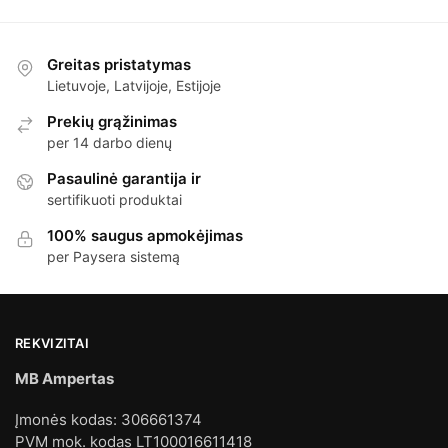
Greitas pristatymas
Lietuvoje, Latvijoje, Estijoje
Prekių grąžinimas
per 14 darbo dienų
Pasaulinė garantija ir
sertifikuoti produktai
100% saugus apmokėjimas
per Paysera sistemą
REKVIZITAI
MB Ampertas
Įmonės kodas: 306661374
PVM mok. kodas LT100016611418