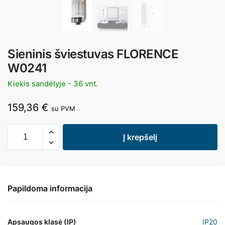
Sieninis šviestuvas FLORENCE
W0241
Kiekis sandėlyje - 36 vnt.
159,36
€
su PVM
Į krepšelį
Papildoma informacija
Apsaugos klasė (IP)
IP20