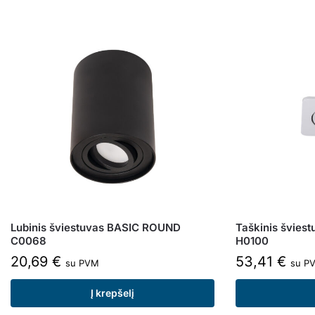
Lubinis šviestuvas BASIC ROUND
Taškinis švie
C0068
H0100
20,69
€
53,41
€
su PVM
su P
Į krepšelį