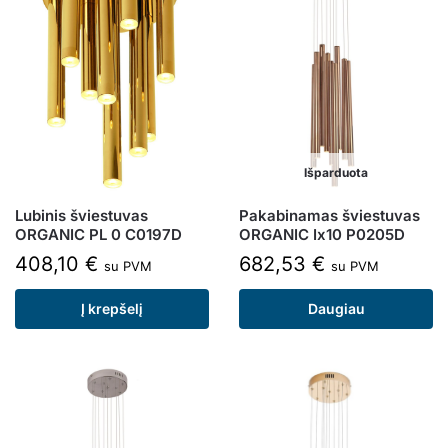
Išparduota
Lubinis šviestuvas
Pakabinamas šviestuvas
ORGANIC PL 0 C0197D
ORGANIC Ix10 P0205D
408,10
€
682,53
€
su PVM
su PVM
Į krepšelį
Daugiau