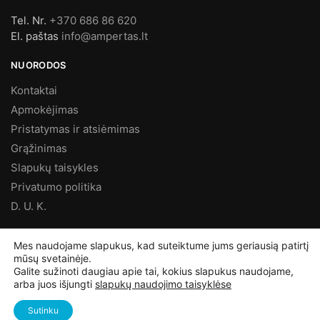
Tel. Nr.
+370 686 86 620
El. paštas
info@ampertas.lt
NUORODOS
Kontaktai
Apmokėjimas
Pristatymas ir atsiėmimas
Grąžinimas
Slapukų taisykles
Privatumo politika
D. U. K.
MES FACEBOOK’E
Mes naudojame slapukus, kad suteiktume jums geriausią patirtį
mūsų svetainėje.
Galite sužinoti daugiau apie tai, kokius slapukus naudojame,
arba juos išjungti
slapukų naudojimo taisyklėse
©
Ampertas.lt
2025, Visos teisės saugomos
Sutinku