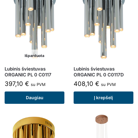
Išparduota
Lubinis šviestuvas
Lubinis šviestuvas
ORGANIC PL 0 C0117
ORGANIC PL 0 C0117D
397,10
€
408,10
€
su PVM
su PVM
Daugiau
Į krepšelį