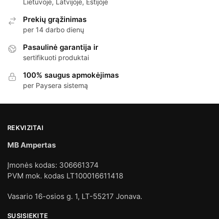
Lietuvoje, Latvijoje, Estijoje
Prekių grąžinimas
per 14 darbo dienų
Pasaulinė garantija ir
sertifikuoti produktai
100% saugus apmokėjimas
per Paysera sistemą
REKVIZITAI
MB Ampertas
Įmonės kodas: 306661374
PVM mok. kodas LT100016611418
Vasario 16-osios g. 1, LT-55217 Jonava.
SUSISIEKITE