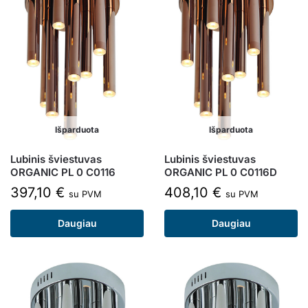
Išparduota
Išparduota
Lubinis šviestuvas
Lubinis šviestuvas
ORGANIC PL 0 C0116
ORGANIC PL 0 C0116D
397,10
€
408,10
€
su PVM
su PVM
Daugiau
Daugiau