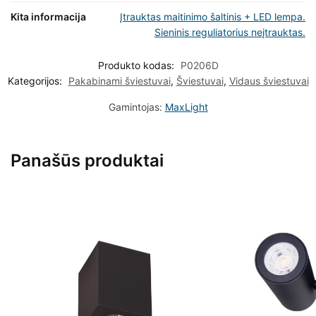
Kita informacija
Įtrauktas maitinimo šaltinis + LED lempa.
Sieninis reguliatorius neįtrauktas.
Produkto kodas:
P0206D
Kategorijos:
Pakabinami šviestuvai
,
Šviestuvai
,
Vidaus šviestuvai
Gamintojas:
MaxLight
Panašūs produktai