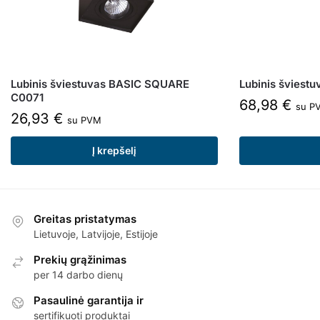
Lubinis šviestuvas BASIC SQUARE
Lubinis šviest
C0071
68,98
€
su P
26,93
€
su PVM
Į krepšelį
Greitas pristatymas
Lietuvoje, Latvijoje, Estijoje
Prekių grąžinimas
per 14 darbo dienų
Pasaulinė garantija ir
sertifikuoti produktai