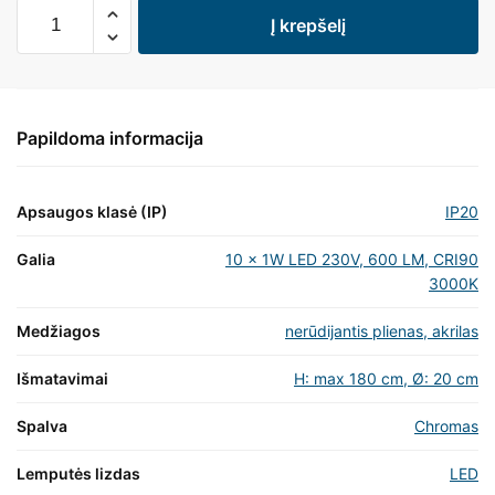
Į krepšelį
Papildoma informacija
Apsaugos klasė (IP)
IP20
Galia
10 x 1W LED 230V, 600 LM, CRI90
3000K
Medžiagos
nerūdijantis plienas, akrilas
Išmatavimai
H: max 180 cm, Ø: 20 cm
Spalva
Chromas
Lemputės lizdas
LED