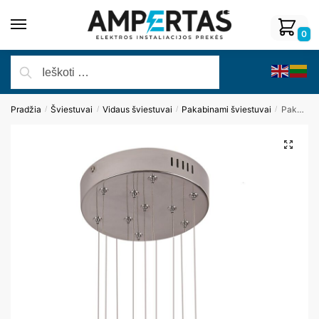
0
Pradžia
Šviestuvai
Vidaus šviestuvai
Pakabinami šviestuvai
Pakabinamas šviestuvas ORGANIC Ix10 P0206D
/
/
/
/