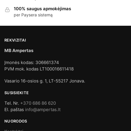
100% saugus apmokėjimas
per Paysera sistemą
REKVIZITAI
MB Ampertas
Įmonės kodas: 306661374
PVM mok. kodas LT100016611418
Vasario 16-osios g. 1, LT-55217 Jonava.
SUSISIEKITE
Tel. Nr.
+370 686 86 620
El. paštas
info@ampertas.lt
NUORODOS