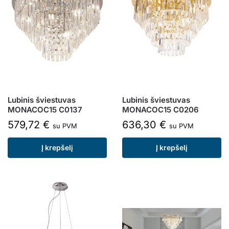
Lubinis šviestuvas
Lubinis šviestuvas
MONACOC15 C0137
MONACOC15 C0206
579,72
€
636,30
€
su PVM
su PVM
Į krepšelį
Į krepšelį