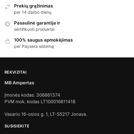
Prekių grąžinimas
per 14 darbo dienų
Pasaulinė garantija ir
sertifikuoti produktai
100% saugus apmokėjimas
per Paysera sistemą
REKVIZITAI
MB Ampertas
Įmonės kodas: 306661374
PVM mok. kodas LT100016611418
Vasario 16-osios g. 1, LT-55217 Jonava.
SUSISIEKITE