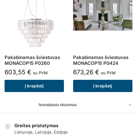
Pakabinamas šviestuvas
Pakabinamas šviestuvas
MONACOP15 P0260
MONACOP15 P0424
603,55
€
673,26
€
su PVM
su PVM
Į krepšelį
Į krepšelį
Greitas pristatymas
Lietuvoje, Latvijoje, Estijoje