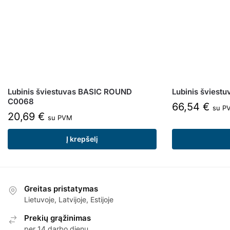
Lubinis šviestuvas BASIC ROUND
Lubinis šviest
C0068
66,54
€
su P
20,69
€
su PVM
Į krepšelį
Greitas pristatymas
Lietuvoje, Latvijoje, Estijoje
Prekių grąžinimas
per 14 darbo dienų