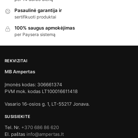
Pasaulinė garantija ir
sertifikuoti produktai
100% saugus apmokėjimas
per Paysera sistemą
REKVIZITAI
MB Ampertas
Įmonės kodas: 306661374
PVM mok. kodas LT100016611418
Vasario 16-osios g. 1, LT-55217 Jonava.
SUSISIEKITE
Tel. Nr.
+370 686 86 620
El. paštas
info@ampertas.lt