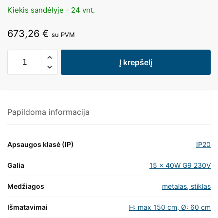
Kiekis sandėlyje - 24 vnt.
673,26
€
su PVM
Į krepšelį
Papildoma informacija
Apsaugos klasė (IP)
IP20
Galia
15 x 40W G9 230V
Medžiagos
metalas, stiklas
Išmatavimai
H: max 150 cm, Ø: 60 cm