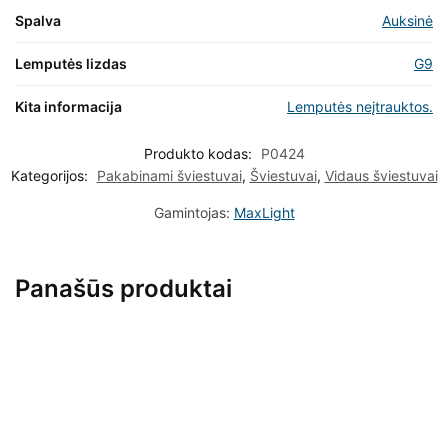
Spalva
Auksinė
Lemputės lizdas
G9
Kita informacija
Lemputės neįtrauktos.
Produkto kodas:
P0424
Kategorijos:
Pakabinami šviestuvai
,
Šviestuvai
,
Vidaus šviestuvai
Gamintojas:
MaxLight
Panašūs produktai