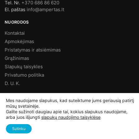
Tel. Nr.
+370 686 86 620
El. paštas
info@ampertas.lt
NUORODOS
Kontaktai
Apmokėjimas
Pristatymas ir atsiėmimas
Grąžinimas
Slapukų taisykles
Privatumo politika
D. U. K.
MES FACEBOOK’E
Mes naudojame slapukus, kad suteiktume jums geriausią patirtį
mūsų svetainėje.
Galite sužinoti daugiau apie tai, kokius slapukus naudojame,
arba juos išjungti
slapukų naudojimo taisyklėse
©
Ampertas.lt
2025, Visos teisės saugomos
Sutinku