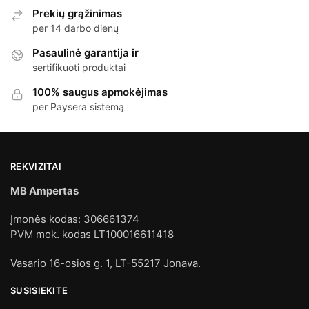
Prekių grąžinimas
per 14 darbo dienų
Pasaulinė garantija ir
sertifikuoti produktai
100% saugus apmokėjimas
per Paysera sistemą
REKVIZITAI
MB Ampertas
Įmonės kodas: 306661374
PVM mok. kodas LT100016611418
Vasario 16-osios g. 1, LT-55217 Jonava.
SUSISIEKITE