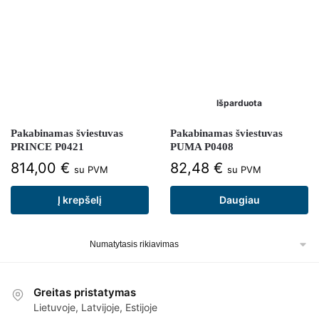
Išparduota
Pakabinamas šviestuvas
Pakabinamas šviestuvas
PRINCE P0421
PUMA P0408
814,00
€
82,48
€
su PVM
su PVM
Į krepšelį
Daugiau
Greitas pristatymas
Lietuvoje, Latvijoje, Estijoje