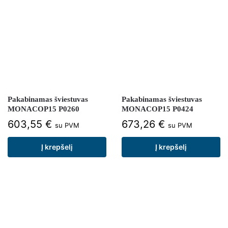
Pakabinamas šviestuvas
Pakabinamas šviestuvas
MONACOP15 P0260
MONACOP15 P0424
603,55
€
673,26
€
su PVM
su PVM
Į krepšelį
Į krepšelį