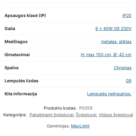
Apsaugos klasė (IP)
IP20
Galia
9 x 40W G9 230V
Medžiagos
metalas, stiklas
Išmatavimai
H: max 150 cm, Ø: 42 cm
Spalva
Chromas
Lemputės lizdas
G9
Kita informacija
Lemputės neįtrauktos.
Produkto kodas:
P0259
Kategorijos:
Pakabinami šviestuvai
,
Šviestuvai
,
Vidaus šviestuvai
Gamintojas:
MaxLight