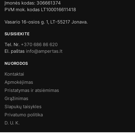
Įmonės kodas: 306661374
PVM mok. kodas LT100016611418
Vasario 16-osios g. 1, LT-55217 Jonava.
SUSISIEKITE
Tel. Nr.
+370 686 86 620
El. paštas
info@ampertas.lt
NUORODOS
Kontaktai
Apmokėjimas
Pristatymas ir atsiėmimas
Grąžinimas
Slapukų taisykles
Privatumo politika
D. U. K.
MES FACEBOOK’E