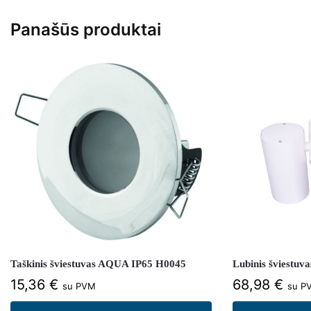
Panašūs produktai
Taškinis šviestuvas AQUA IP65 H0045
Lubinis šviestu
15,36
€
68,98
€
su PVM
su P