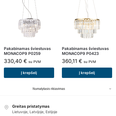
Pakabinamas šviestuvas
Pakabinamas šviestuvas
MONACOP9 P0259
MONACOP9 P0423
330,40
€
360,11
€
su PVM
su PVM
Į krepšelį
Į krepšelį
Greitas pristatymas
Lietuvoje, Latvijoje, Estijoje