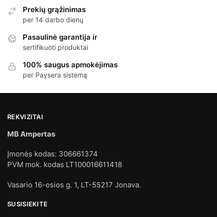
Prekių grąžinimas
per 14 darbo dienų
Pasaulinė garantija ir
sertifikuoti produktai
100% saugus apmokėjimas
per Paysera sistemą
REKVIZITAI
MB Ampertas
Įmonės kodas: 306661374
PVM mok. kodas LT100016611418
Vasario 16-osios g. 1, LT-55217 Jonava.
SUSISIEKITE