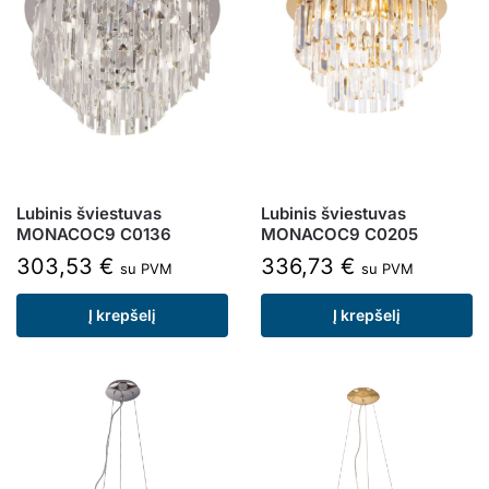
Lubinis šviestuvas
Lubinis šviestuvas
MONACOC9 C0136
MONACOC9 C0205
303,53
€
336,73
€
su PVM
su PVM
Į krepšelį
Į krepšelį