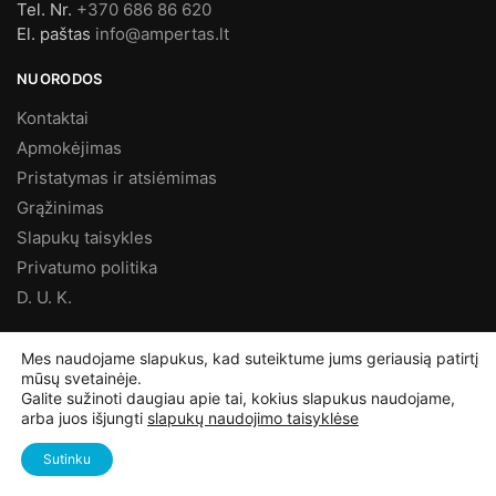
Tel. Nr.
+370 686 86 620
El. paštas
info@ampertas.lt
NUORODOS
Kontaktai
Apmokėjimas
Pristatymas ir atsiėmimas
Grąžinimas
Slapukų taisykles
Privatumo politika
D. U. K.
MES FACEBOOK’E
Mes naudojame slapukus, kad suteiktume jums geriausią patirtį
mūsų svetainėje.
Galite sužinoti daugiau apie tai, kokius slapukus naudojame,
arba juos išjungti
slapukų naudojimo taisyklėse
©
Ampertas.lt
2025, Visos teisės saugomos
Sutinku